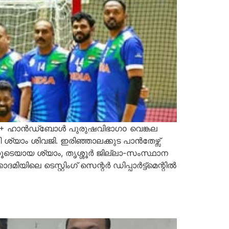
െ 35+ ഹാൻഡ്‌ബോൾ പുരുഷവിഭാഗo വെങ്കല
ശ്യാം ശിവജി. ഇരിഞ്ഞാലക്കുട പാൻതേഴ്സ്
െയായ ശ്യാം, തൃശ്ശൂർ ജില്ലാ-സംസ്ഥാന
ിലെ ടെസ്റ്റിംഗ് സെന്റർ ഡിപ്പാർട്ട്മെന്റിൽ