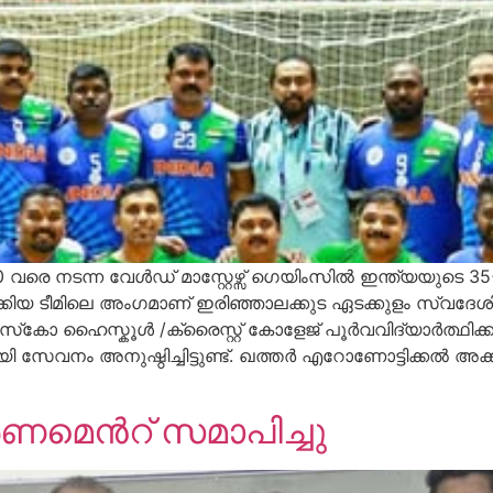
 വരെ നടന്ന വേൾഡ് മാസ്റ്റേഴ്സ് ഗെയിംസിൽ ഇന്ത്യയുട
കിയ ടീമിലെ അംഗമാണ് ഇരിഞ്ഞാലക്കുട ഏടക്കുളം സ്വദേശി 
ഹൈസ്കൂൾ /ക്രൈസ്റ്റ് കോളേജ് പൂർവവിദ്യാർത്ഥിക്കൂട
ം അനുഷ്ഠിച്ചിട്ടുണ്ട്. ഖത്തർ എറോണോട്ടിക്കൽ അക്കാദമിയ
ൂർണമെൻറ് സമാപിച്ചു