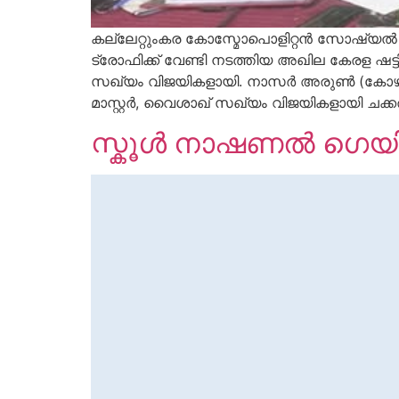
കല്ലേറ്റുംകര കോസ്മോപൊളിറ്റൻ സോഷ്യൽ 
ട്രോഫിക്ക് വേണ്ടി നടത്തിയ അഖില കേരള ഷട
സഖ്യം വിജയികളായി. നാസർ അരുൺ (കോഴിക്ക
മാസ്റ്റർ, വൈശാഖ് സഖ്യം വിജയികളായി ചക
സ്കൂൾ നാഷണൽ ഗെയിം