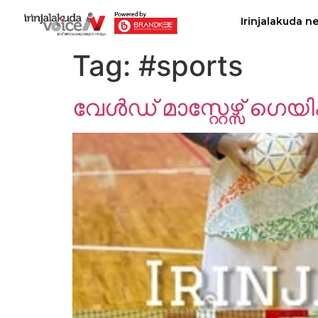
Irinjalakuda n
Tag:
#sports
വേൾഡ് മാസ്റ്റേഴ്സ് ഗെയ