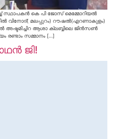
ബ് സ്ഥാപകൻ കെ പി ജോസ് മെമ്മോറിയൽ
തിൽ വിനോദ്( മലപ്പുറം) റൗഷല്‍(എറണാകുളം)
ിൽ അഷ്ടമിച്ചിറ ആശാ ക്ലബ്ബിലെ ജിൻസൺ
 രണ്ടാം സമ്മാനം […]
ഥൻ ജി!