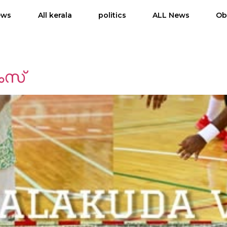
ews
All kerala
politics
ALL News
Ob
ിംസ്