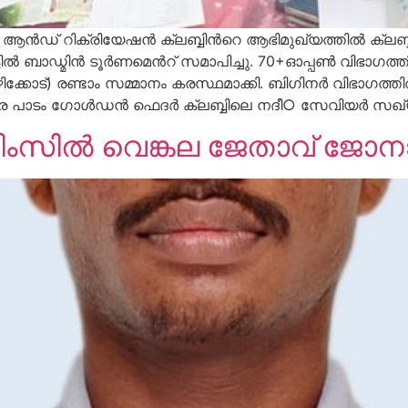
ആൻഡ് റിക്രിയേഷൻ ക്ലബ്ബിൻറെ ആഭിമുഖ്യത്തിൽ ക്ലബ്
്ടിൽ ബാഡ്മിൻ ടൂർണമെൻറ് സമാപിച്ചു. 70+ഓപ്പൺ വിഭാഗത്
ോട്) രണ്ടാം സമ്മാനം കരസ്ഥമാക്കി. ബിഗിനർ വിഭാഗത്ത
്കര പാടം ഗോൾഡൻ ഫെദർ ക്ലബ്ബിലെ നദീ○ സേവിയർ സഖ്യം
സിൽ വെങ്കല ജേതാവ് ജോനാ