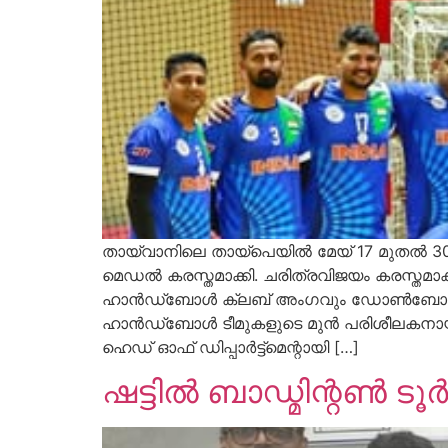
തായ്‍വാനിലെ തായ്പെയിൽ മേയ് 17 മുതൽ 30
മെഡൽ കരസ്തമാക്കി. ചരിത്രവിജയം കരസ്തമാക്
ഹാൻഡ്‌ബോൾ ക്ലബ്‌ അംഗവും ഡോൺബോസ്‌കോ 
ഹാൻഡ്‌ബോൾ ടീമുകളുടെ മുൻ പരിശീലകനായി സേവന
ഹെഡ് ഓഫ് ഡിപ്പാർട്ട്മെന്റായി […]
ഷട്ടിൽ ബാഡ്മിന്റൺ ട