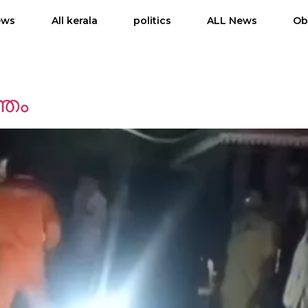
ews
All kerala
politics
ALL News
Ob
്തം