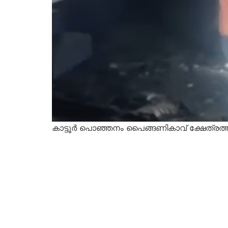
കാട്ടൂർ പൊഞ്ഞനം പൈങ്ങണികാവ് ക്ഷേത്രത്ത