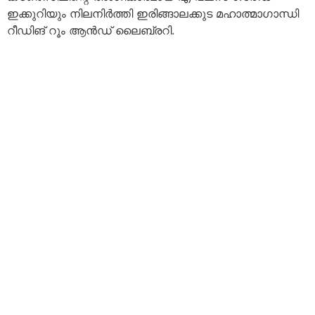
ഇക്കുറിയും നിലനിർത്തി ഇരിങ്ങാലക്കുട മഹാത്മാഗാന്ധി
റീഡിങ് റൂം ആൻഡ് ലൈബ്രറി.