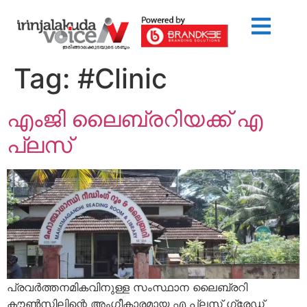
Tag:
#Clinic
എംജി ലൈബ്രറിയക്ക് എ
പ്ലസ്
പ്രവർത്തനമികവിനുള്ള സംസ്ഥാന ലൈബ്രറി
കൗൺസിലിന്റെ അംഗീകാരമായ എ പ്ലസ് ഗ്രേഡ്