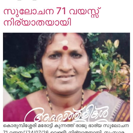
സുലോചന 71 വയസ്സ്
നിര്യാതയായി
കൊരുമ്പിശ്ശേരി മരോട്ടി കുന്നത്ത് രാജു ഭാര്യ സുലോചന
71 വയസ്സ് (24/07/26 വെള്ളി) നിര്യാതയായി. സംസ്ക്കാര