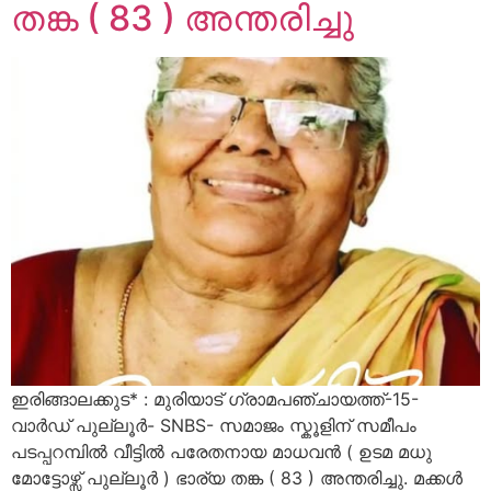
തങ്ക ( 83 ) അന്തരിച്ചു
ഇരിങ്ങാലക്കുട* : മുരിയാട് ഗ്രാമപഞ്ചായത്ത്-15-
വാർഡ് പുല്ലൂർ- SNBS- സമാജം സ്കൂളിന് സമീപം
പടപ്പറമ്പിൽ വീട്ടിൽ പരേതനായ മാധവൻ ( ഉടമ മധു
മോട്ടോഴ്സ് പുല്ലൂർ ) ഭാര്യ തങ്ക ( 83 ) അന്തരിച്ചു. മക്കൾ