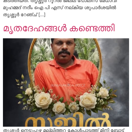
കടത്തിയത്. തൃശ്ശൂർ റൂറൽ ജില്ല പോലീസ് മേധാവി
മുഹമ്മദ് നദീം ഐ പി എസ് നല്കിയ ശുപാർശയിൽ
തൃശ്ശൂർ റേഞ്ച് […]
മൃതദേഹങ്ങൾ കണ്ടെത്തി
തൃശ്ശൂർ നെടുപുഴ മല്ലിത്തറ കോൾപാടത്ത് മിനി ബോട്ട്