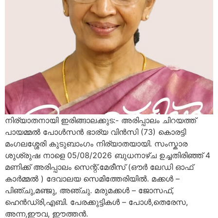
നിര്യാതനായി ഇരിങ്ങാലക്കുട:- അരിപ്പാലം ചിറയത്ത്
പായമ്മൽ പോൾസൻ ഭാര്യ വിൻസി (73) കൊരട്ടി
മംഗലശ്ശേരി കുടുബാംഗം നിര്യാതയായി. സംസ്കാര
ശുശ്രുഷ നാളെ 05/08/2026 ബുധനാഴ്ച ഉച്ചതിരിഞ്ഞ് 4
മണിക്ക് അരിപ്പാലം സെന്റ്.മേരീസ്‌ (ഔർ ലേഡി ഓഫ്
കാർമ്മൽ ) ദേവാലയ സെമിത്തേരിയിൽ. മക്കൾ –
പിഞ്ചു,മഞ്ജു, അഞ്ചു. മരുമക്കൾ – ജോസഫ്,
ഹെൻഡ്രി,എബി. പേരക്കുട്ടികൾ – പോൾ,തെരേസ,
അന്ന,ഈവ, ഈത്തൻ.