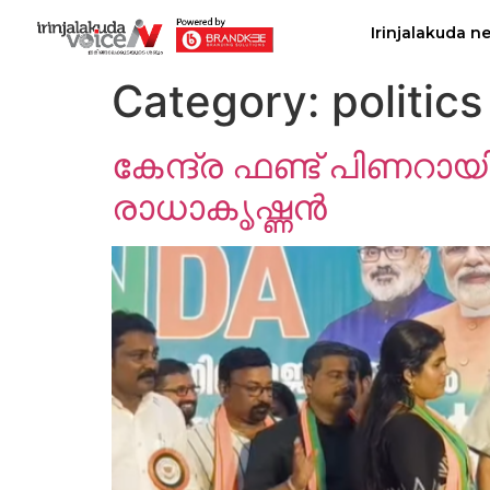
Irinjalakuda n
Category:
politics
കേന്ദ്ര ഫണ്ട് പിണറായി 
രാധാകൃഷ്ണന്‍