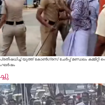
്ച് യൂത്ത് കോണ്‍ഗ്രസ് ചേര്‍പ്പ് മണ്ഡലം കമ്മിറ്റി പെര
 സംഘർഷം
ചു