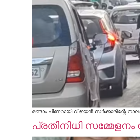
രണ്ടാം പിണറായി വിജയൻ സർക്കാരിന്റെ നാ
പ്രതിനിധി സമ്മേളനം 