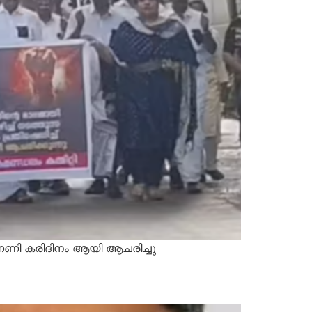
നണി കരിദിനം ആയി ആചരിച്ചു