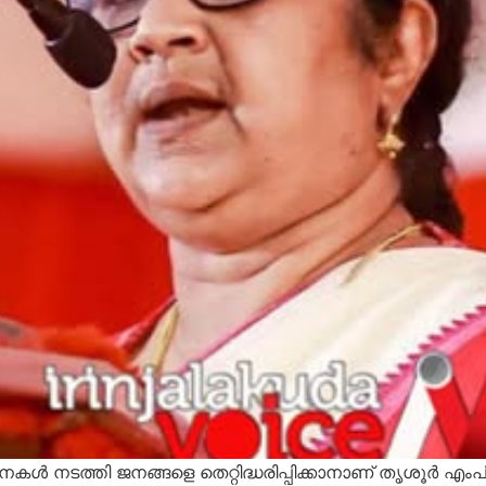
വനകൾ നടത്തി ജനങ്ങളെ തെറ്റിദ്ധരിപ്പിക്കാനാണ് തൃശൂർ എംപി 