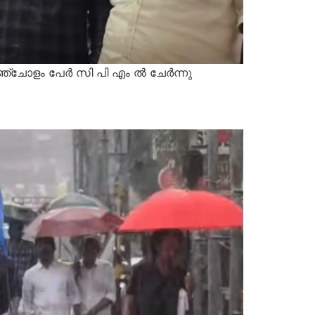
അഞ്ചോളം പേർ സി പി എം ൽ ചേർന്നു