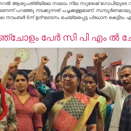
ജനറൽ ആശുപത്രിയിലെ നാലാം നില സുരേഷ് ഗോപിയുടെ വകുപ്
ാണെന്ന് പറഞ്ഞു നടക്കുന്നത് പച്ചക്കള്ളമാണ്. സമ്പൂർണമ
വംബർ 6ന് ഉദ്‌ഘാടനം ചെയ്യപ്പെട്ട പ്രധാന കെട്ടിടം എന
അഞ്ചോളം പേർ സി പി എം ൽ ചേ