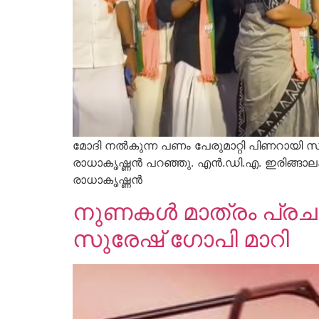
മോദി നല്‍കുന്ന പണം പേരുമാറ്റി പിണറായി സ
രാധാകൃഷ്ണന്‍ പറഞ്ഞു. എന്‍.ഡി.എ. ഇരിങ്ങാ
രാധാകൃഷ്ണന്‍
നുണകൾ മാത്രം പ്രചരി
സുരേഷ് ഗോപി മാറി