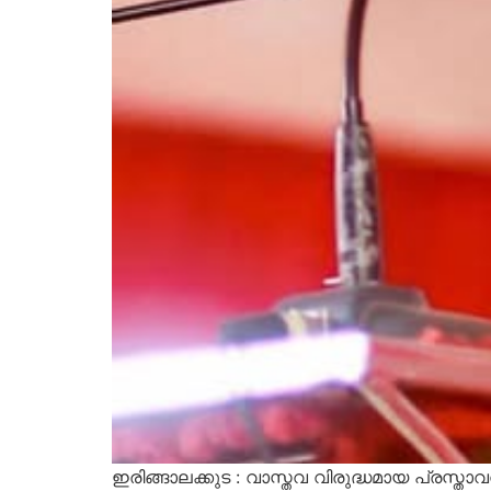
ഇരിങ്ങാലക്കുട : വാസ്തവ വിരുദ്ധമായ പ്രസ്താ