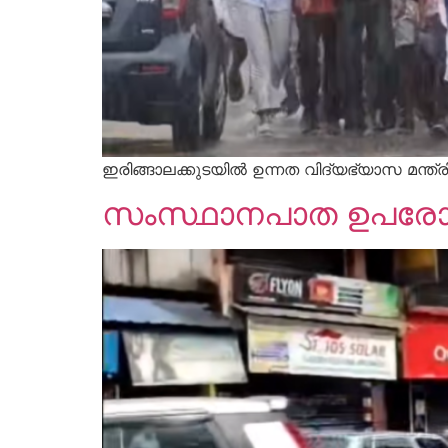
ഇരിങ്ങാലക്കുടയില്‍ ഉന്നത വിദ്യഭ്യാസ മന്ത
സംസ്ഥാനപാത ഉപരോധി