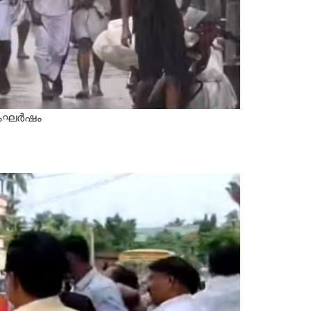
സംഘര്‍ഷം