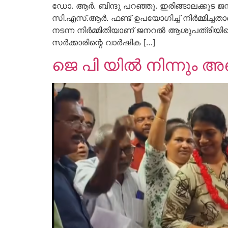
ഡോ. ആർ. ബിന്ദു പറഞ്ഞു. ഇരിങ്ങാലക്കുട 
സി.എസ്.ആർ. ഫണ്ട് ഉപയോഗിച്ച് നിർമ്മിച്ചത
നടന്ന നിർമ്മിതിയാണ് ജനറൽ ആശുപത്രിയിലെ ന
സർക്കാരിന്റെ വാർഷിക […]
ജെ പി യിൽ നിന്നും 