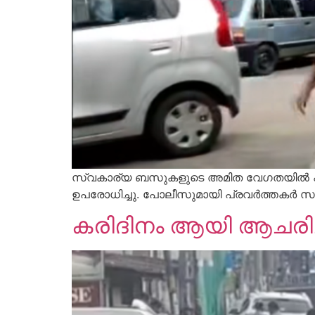
സ്വകാര്യ ബസുകളുടെ അമിത വേഗതയിൽ പ്രതീഷധിച
ഉപരോധിച്ചു. പോലീസുമായി പ്രവർത്തകർ
കരിദിനം ആയി ആചരിച്