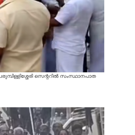
ുമ്പിള്ളിശ്ശേരി സെന്ററില്‍ സംസ്ഥാനപാത