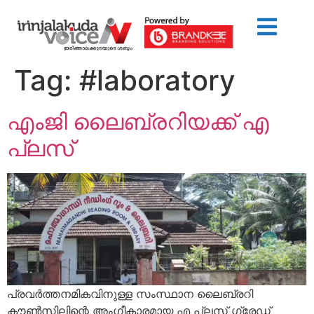
Tag:
#laboratory
എംജി ലൈബ്രറിയക്ക് എ
പ്ലസ്
പ്രവർത്തനമികവിനുള്ള സംസ്ഥാന ലൈബ്രറി
കൗൺസിലിന്റെ അംഗീകാരമായ എ പ്ലസ് ഗ്രേഡ്