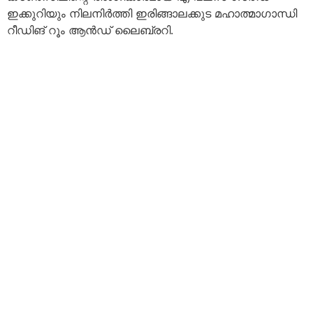
ഇക്കുറിയും നിലനിർത്തി ഇരിങ്ങാലക്കുട മഹാത്മാഗാന്ധി
റീഡിങ് റൂം ആൻഡ് ലൈബ്രറി.