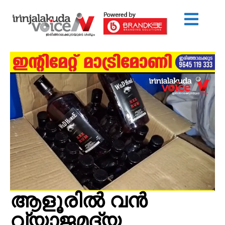
ആളൂരില്‍ വന്‍
വ്യാജമദ്യ