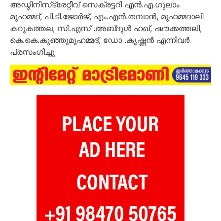
അഡ്മിനിസ്‌ട്രേറ്റീവ് സെക്രട്ടറി എൻ.എ.ഗുലാം
മുഹമ്മദ്, പി.ടി.ജോർജ്, എം.എൻ.തമ്പാൻ, മുഹമ്മദാലി
കറുകത്തല, സി.എസ് .അബ്‌ദുൾ ഹഖ്, ഷൗക്കത്തലി,
കെ.കെ.കുഞ്ഞുമുഹമ്മദ്, ഡോ .കൃഷ്ണൻ എന്നിവർ
പ്രസംഗിച്ചു