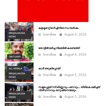
കളക്ടറേറ്റ് മാർച്ചിനിടെ സംഘർഷം
IRINJALAKUDA
brandkee
August 6, 2026
NEWS
തോട്ടിൽ മരിച്ച നിലയിൽ കണ്ടെത്തി
brandkee
August 6, 2026
OBITUARY
ALL KERALA
കാർ ഒഴുകിപ്പോയി
IRINJALAKUDA
brandkee
August 5, 2026
NEWS
നഷ്ടപ്പെട്ടത് സ്വർണ്ണവും പണവും… തിരികെ ലഭിച്ചത്
വിശ്വാസവും മനുഷ്യനന്മയും.
IRINJALAKUDA
brandkee
August 5, 2026
NEWS