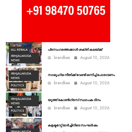
ALL KERALA
പ്രസംഗത്തെക്കാൾ ശക്തി കലയ്ക്ക്
IRINJALAKUDA
brandkee
August 10, 2026
NEWS
IRINJALAKUDA
സാമൂഹ്യ നീതിക്ക് വേണ്ടി ഒന്നിച്ച് പോരാടണം
NEWS
brandkee
August 10, 2026
POLITICS
IRINJALAKUDA
യൂത്ത് കോൺഗ്രസ്‌ സ്ഥാപക ദിനം
NEWS
brandkee
August 10, 2026
POLITICS
കളക്ടറേറ്റ് മാർച്ചിനിടെ സംഘർഷം
IRINJALAKUDA