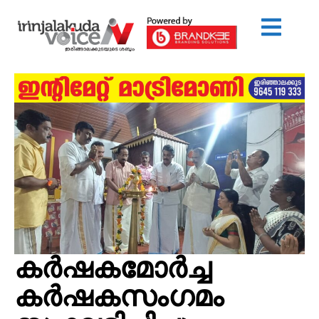
കർഷകമോർച്ച
കർഷകസംഗമം