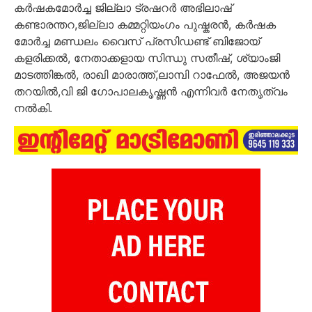
കർഷകമോർച്ച ജില്ലാ ട്രഷറർ അഭിലാഷ്
കണ്ടാരന്തറ,ജില്ലാ കമ്മറ്റിയംഗം പുഷ്കരൻ, കർഷക
മോർച്ച മണ്ഡലം വൈസ് പ്രസിഡണ്ട് ബിജോയ്
കളരിക്കൽ, നേതാക്കളായ സിന്ധു സതീഷ്, ശ്യാംജി
മാടത്തിങ്കൽ, രാഖി മാരാത്ത്,ലാമ്പി റാഫേൽ, അജയൻ
തറയിൽ,വി ജി ഗോപാലകൃഷ്ണൻ എന്നിവർ നേതൃത്വം
നൽകി.