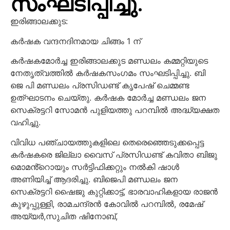
സംഘടിപ്പിച്ചു.
ഇരിങ്ങാലക്കുട:
കർഷക വന്ദനദിനമായ ചിങ്ങം 1 ന്
കർഷകമോർച്ച ഇരിങ്ങാലക്കുട മണ്ഡലം കമ്മറ്റിയുടെ
നേതൃത്വത്തിൽ കർഷകസംഗമം സംഘടിപ്പിച്ചു. ബി
ജെ പി മണ്ഡലം പ്രസിഡണ്ട് കൃപേഷ് ചെമ്മണ്ട
ഉത്ഘാടനം ചെയ്തു. കർഷക മോർച്ച മണ്ഡലം ജന
സെക്രട്ടറി സോമൻ പുളിയത്തു പറമ്പിൽ അദ്ധ്യക്ഷത
വഹിച്ചു.
വിവിധ പഞ്ചായത്തുകളിലെ തെരെഞ്ഞെടുക്കപ്പെട്ട
കർഷകരെ ജില്ലാ വൈസ് പ്രസിഡണ്ട് കവിതാ ബിജു
മൊമൻ്റൊയും സർട്ടിഫിക്കറ്റും നൽകി ഷാൾ
അണിയിച്ച് ആദരിച്ചു. ബിജെപി മണ്ഡലം ജന
സെക്രട്ടറി ഷൈജു കുറ്റിക്കാട്ട്, ഭാരവാഹികളായ രാജൻ
കുഴുപ്പുള്ളി, രാമചന്ദ്രൻ കോവിൽ പറമ്പിൽ, രമേഷ്
അയ്യർ,സുചിത ഷിനോബ്,