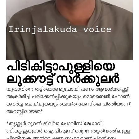
പിടികിട്ടാപുള്ളിയെ
ലുക്കൗട്ട് സർക്കുലർ
യുവാവിനെ തട്ടിക്കൊണ്ടുപോയി പണം ആവശ്യപ്പെട്ട്
ആക്രമിച്ച് പരിക്കേൽപ്പിക്കുകയും മൊബൈൽ ഫോൺ
കവർച്ച ചെയ്യുകയും ചെയ്ത കേസിലെ പ്രതിയാണ്
അറസ്റ്റിലായത്*
*തൃശ്ശൂർ റൂറൽ ജില്ലാ പോലീസ് മേധാവി
ബി.കൃഷ്ണകുമാർ ഐ.പി.എസ് ന്റെ നേതൃത്വത്തിലുള്ള
പ്രത്യേക അന്വേഷണ സംഘമാണ് പ്രതിയെ