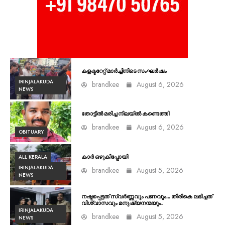
കളക്ടറേറ്റ് മാർച്ചിനിടെ സംഘർഷം
IRINJALAKUDA
brandkee
August 6, 2026
NEWS
തോട്ടിൽ മരിച്ച നിലയിൽ കണ്ടെത്തി
brandkee
August 6, 2026
OBITUARY
ALL KERALA
കാർ ഒഴുകിപ്പോയി
IRINJALAKUDA
brandkee
August 5, 2026
NEWS
നഷ്ടപ്പെട്ടത് സ്വർണ്ണവും പണവും… തിരികെ ലഭിച്ചത്
വിശ്വാസവും മനുഷ്യനന്മയും.
IRINJALAKUDA
brandkee
August 5, 2026
NEWS