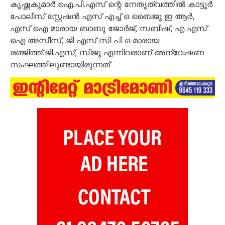
കൃഷ്ണകുമാർ ഐ.പി.എസ് ന്റെ നേതൃത്വത്തിൽ കാട്ടൂർ
പോലീസ് സ്റ്റേഷൻ എസ് എച്ച് ഒ ബൈജു ഇ ആർ,
എസ് ഐ മാരായ ബാബു ജോർജ്, സബീഷ്, എ എസ്
ഐ അസീസ്, ജി എസ് സി പി ഒ മാരായ
രഞ്ജിത്ത്.ജി.എസ്, സിജു എന്നിവരാണ് അന്വേഷണ
സംഘത്തിലുണ്ടായിരുന്നത്