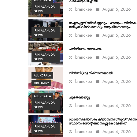
ALL KERALA
കാർ ഒഴുകിപ്പോയി
IRINJALAKUDA
brandkee
August 5, 2026
NEWS
നഷ്ടപ്പെട്ടത് സ്വർണ്ണവും പണവും… തിരികെ
ലഭിച്ചത് വിശ്വാസവും മനുഷ്യനന്മയും.
IRINJALAKUDA
brandkee
August 5, 2026
NEWS
പരിശീലനം സമാപനം
IRINJALAKUDA
brandkee
August 5, 2026
NEWS
വിൻസി (73) നിര്യാതയായി
ALL KERALA
brandkee
August 5, 2026
OBITUARY
ALL KERALA
ചുമതലയേറ്റു
IRINJALAKUDA
brandkee
August 4, 2026
NEWS
ഡാൻസ് മൽസരം ക്യാമ്പസ് ഗ്രൂവ്സ് ഒന്ന
സ്ഥാനം സെന്റ് ജോസഫ്സ് കോളേജിന്
IRINJALAKUDA
brandkee
August 4, 2026
NEWS