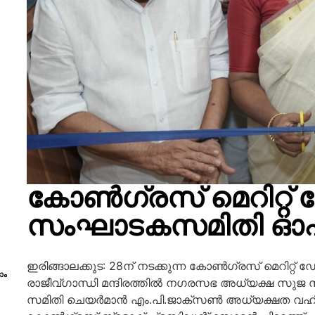
കോൺഗ്രസ് മെറിറ്റ് 
സംഘാടകസമിതി ഓഫി
ഇരിങ്ങാലക്കുട: 28ന് നടക്കുന്ന കോൺഗ്രസ് മെറിറ
ാം
രാജീവ്ഗാന്ധി മന്ദിരത്തിൽ നഗരസഭ അധ്യക്ഷ സുജ 
സമിതി ചെയർമാൻ എം.പി.ജാക്സൺ അധ്യക്ഷത വഹിച്ച