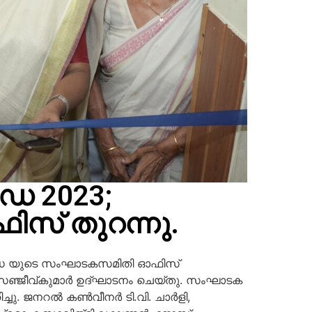
ഡേ 2023;
സ് തുറന്നു.
്റ് ഡേ യുടെ സംഘാടകസമിതി ഓഫിസ്
സഞ്ജീവ്കുമാർ ഉദ്‌ഘാടനം ചെയ്തു. സംഘാടക
ു. ജനറൽ കൺവീനർ ടി.വി. ചാർളി,