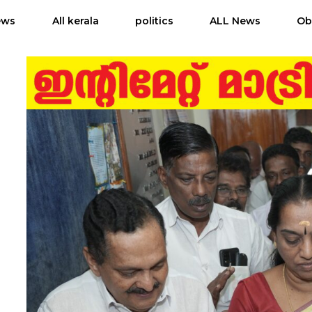
ews
All kerala
politics
ALL News
Ob