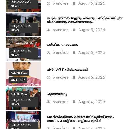
IRINJALAKUDA
brandkee
August 5, 2026
NEWS
നഷ്ടപ്പെട്ടത് സ്വർണ്ണവും പണവും… തിരികെ ലഭിച്ചത്
വിശ്വാസവും മനുഷ്യനന്മയും.
IRINJALAKUDA
brandkee
August 5, 2026
NEWS
പരിശീലനം സമാപനം
IRINJALAKUDA
brandkee
August 5, 2026
NEWS
വിൻസി (73) നിര്യാതയായി
ALL KERALA
brandkee
August 5, 2026
OBITUARY
ALL KERALA
ചുമതലയേറ്റു
IRINJALAKUDA
brandkee
August 4, 2026
NEWS
ഡാൻസ് മൽസരം ക്യാമ്പസ് ഗ്രൂവ്സ് ഒന്നാം
സ്ഥാനം സെന്റ് ജോസഫ്സ് കോളേജിന്
IRINJALAKUDA
brandkee
August 4, 2026