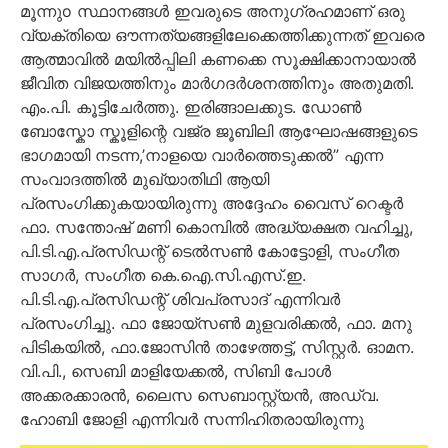
മൂന്നുo സ്ഥാനങ്ങൾ ഇവരുടെ അനുഗ്രഹമാണ് ഒരു
വ്യക്തിയെ ഔന്നത്യങ്ങളിലേക്കെത്തിക്കുന്നത് ഇവരെ
ആത്മാവിൽ മയിൽപ്പിലി കണക്കെ സൂക്ഷിക്കാനായാൽ
ജീവിത വിജയത്തിനും മാർഗദർശനത്തിനും അതുമതി.
എം.പി. കൂട്ടിചേർത്തു. ഇരിങ്ങാലക്കുട. ഡോൺ
ബോസ്കോ സ്കൂളിന്റെ വജ്ര ജൂബിലി ആഘോഷങ്ങളുടെ
ഭാഗമായി നടന്ന,’നാളയെ വാർത്തെടുക്കൽ” എന്ന
സംവാദത്തിൽ മുഖ്യാതിഥി ആയി
പ്രസംഗിക്കുകയായിരുന്നു അദ്ദേഹം വൈസ് റെക്ടർ
ഫാ. സന്തോഷ് മണി കൊമ്പിൽ അദ്ധ്യക്ഷത വഹിച്ചു,
പി.ടി.എ.പ്രസിഡന്റ് ടെൽസൺ കോട്ടോളി, സംഗീത
സാഗർ, സംഗീത കെ.ഐ.സി.എസ്.ഇ.
പി.ടി.എ.പ്രസിഡന്റ് ശിവപ്രസാദ് എന്നിവർ
പ്രസംഗിച്ചു. ഫാ ജോയ്സൺ മുളവരിക്കൽ, ഫാ. മനു
പിടികയിൽ, ഫാ.ജോസിൻ താഴേത്തട്ട്, സിസ്റ്റർ. ഓമന.
വി.പി., സെബി മാളിയേക്കൽ, സിബി പോൾ
അക്കരക്കാരൻ, ലൈസ സെബാസ്റ്റ്യൻ, അഡ്വ.
ഹോബി ജോളി എന്നിവർ സന്നിഹിതരായിരുന്നു