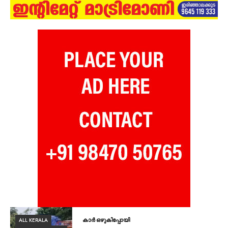
ALL KERALA
കാർ ഒഴുകിപ്പോയി