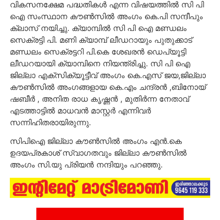
വികസനക്ഷേമ പദ്ധതികൾ എന്ന വിഷയത്തിൽ സി പി
ഐ സംസ്ഥാന കൗൺസിൽ അംഗം കെ.പി സന്ദീപും
ക്ലാസ് നയിച്ചു. ക്യാമ്പിൽ സി പി ഐ മണ്ഡലം
സെക്രട്ടി പി. മണി ക്യാമ്പ് ലീഡറായും പുതുക്കാട്
മണ്ഡലം സെക്രട്ടറി പി.കെ ശേഖരൻ ഡെപ്യൂട്ടി
ലീഡറയായി ക്യാമ്പിനെ നിയന്ത്രിച്ചു. സി പി ഐ
ജില്ലാ എക്സിക്യൂട്ടീവ് അംഗം കെ.എസ് ജയ,ജില്ലാ
കൗൺസിൽ അംഗങ്ങളായ കെ.എം ചന്ദ്രൻ ,ബിനോയ്
ഷബീർ , അനിത രാധ കൃഷ്ണൻ , മുതിർന്ന നേതാവ്
എടത്താട്ടിൽ മാധവൻ മാസ്റ്റർ എന്നിവർ
സന്നിഹിതരായിരുന്നു.
സിപിഐ ജില്ലാ കൗൺസിൽ അംഗം എൻ.കെ
ഉദയപ്രകാശ് സ്വാഗതവും ജില്ലാ കൗൺസിൽ
അംഗം സി.യു പ്രിയൻ നന്ദിയും പറഞ്ഞു.