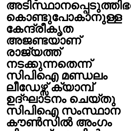
അടിസ്ഥാനപ്പെടുത്
കൊണ്ടുപോകാനുള്ള
കേന്ദ്രീകൃത
അജണ്ടയാണ്
രാജ്യത്ത്
നടക്കുന്നതെന്ന്
സിപിഐ മണ്ഡലം
ലീഡേഴ്സ് ക്യാമ്പ്
ഉദ്ഘാടനം ചെയ്തു
സിപിഐ സംസ്ഥാന
കൗൺസിൽ അംഗം