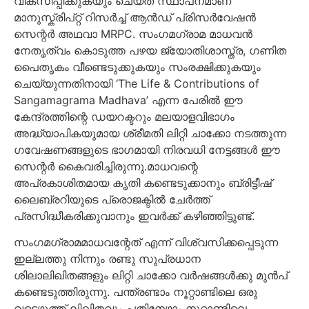
വികസിപ്പിക്കുകയും ചെയ്ത സ്ഥാപനമാണ്
മാനുസ്ക്രിപ്റ്റ് റിസർച്ച് ആൻഡ് പ്രിസർവേഷൻ
സെന്റർ അഥവാ MRPC. സംഗമഗ്രാമ മാധവൻ
നേതൃത്വം കൊടുത്ത പഴയ ജ്യോതിശാസ്ത്ര, ഗണിത
പൈതൃകം വീണ്ടെടുക്കുകയും സംരക്ഷിക്കുകയും
ചെയ്യുന്നതിനായി ‘The Life & Contributions of
Sangamagrama Madhava’ എന്ന പേരിൽ ഈ
കേന്ദ്രത്തിന്റെ ഡയറക്ടറും മലയാളവിഭാഗം
അദ്ധ്യാപികയുമായ ശ്രീമതി ലിറ്റി ചാക്കോ നടത്തുന്ന
ഗവേഷണങ്ങളുടെ ഭാഗമായി നിരവധി നേട്ടങ്ങൾ ഈ
സെന്റർ കൈവരിച്ചിരുന്നു.മാധവന്റെ
അപ്രകാശിതമായ കൃതി കണ്ടെടുക്കാനും ബ്രിട്ടീഷ്
ലൈബ്രറിയുടെ പ്രൊജക്ടിൽ ചേർത്ത്
പ്രസിദ്ധീകരിക്കുവാനും ഇവർക്ക് കഴിഞ്ഞിട്ടുണ്ട്.
സംഗമഗ്രാമമാധവന്റേത് എന്ന് വിശ്വസിക്കപ്പെടുന്ന
ഇല്ലത്തു നിന്നും രണ്ടു സുപ്രധാന
ശിലാലിഖിതങ്ങളും ലിറ്റി ചാക്കോ വർഷങ്ങൾക്കു മുൻപ്
കണ്ടെടുത്തിരുന്നു. പന്ത്രണ്ടാം നൂറ്റാണ്ടിലെ ഒരു
വട്ടെഴുത്ത് ലിഖിതവും പതിനേഴാം നൂറ്റാണ്ടിലെ