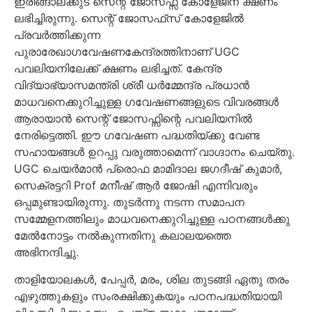
ഇരിങ്ങാലക്കുട സെന്റ് ജോസഫ്സ് കോളേജിന് ക്ഷണം
ലഭിച്ചിരുന്നു. സെന്റ് ജോസഫ്‌സ് കോളേജിൽ
പ്രവർത്തിക്കുന്ന
പുരാരേഖാഗവേഷണകേന്ദ്രത്തിനാണ് UGC
പവലിയനിലേക്ക് ക്ഷണം ലഭിച്ചത്. കേന്ദ്ര
വിദ്യാഭ്യാസമന്ത്രി ശ്രീ ധർമ്മേന്ദ്ര പ്രധാൻ
മാധവനെക്കുറിച്ചുള്ള ഗവേഷണങ്ങളുടെ വിവരങ്ങൾ
ആരായാൻ സെന്റ് ജോസഫ്സിന്റെ പവലിയനിൽ
നേരിട്ടെത്തി. ഈ ഗവേഷണ പദ്ധതിയ്ക്കു വേണ്ട
സഹായങ്ങൾ ഉറപ്പു വരുത്താമെന്ന് വാഗ്ദാനം ചെയ്തു.
UGC ചെയർമാൻ പ്രൊഫ മാമിദാല ജഗദീഷ് കുമാർ,
സെക്രട്ടറി Prof മനീഷ് ആർ ജോഷി എന്നിവരും
ഒപ്പമുണ്ടായിരുന്നു. തുടർന്നു നടന്ന സമാപന
സമ്മേളനത്തിലും മാധവനെക്കുറിച്ചുള്ള പഠനങ്ങൾക്കു
മേൽനോട്ടം നൽകുന്നതിനു കലാലയത്തെ
അഭിനന്ദിച്ചു.
താളിയോലകൾ, പേപ്പർ, മരം, ശില തുടങ്ങി ഏതു തരം
എഴുത്തുകളും സംരക്ഷിക്കുകയും പഠനപദ്ധതിയായി