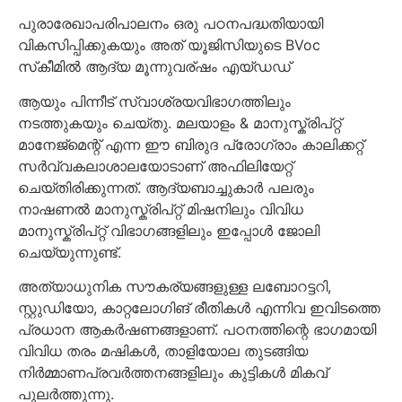
പുരാരേഖാപരിപാലനം ഒരു പഠനപദ്ധതിയായി
വികസിപ്പിക്കുകയും അത് യൂജിസിയുടെ BVoc
സ്‌കീമിൽ ആദ്യ മൂന്നുവര്ഷം എയ്ഡഡ്
ആയും പിന്നീട് സ്വാശ്രയവിഭാഗത്തിലും
നടത്തുകയും ചെയ്തു. മലയാളം & മാനുസ്ക്രിപ്റ്റ്
മാനേജ്‌മെന്റ് എന്ന ഈ ബിരുദ പ്രോഗ്രാം കാലിക്കറ്റ്
സർവ്വകലാശാലയോടാണ് അഫിലിയേറ്റ്
ചെയ്തിരിക്കുന്നത്. ആദ്യബാച്ചുകാർ പലരും
നാഷണൽ മാനുസ്ക്രിപ്റ്റ് മിഷനിലും വിവിധ
മാനുസ്ക്രിപ്റ്റ് വിഭാഗങ്ങളിലും ഇപ്പോൾ ജോലി
ചെയ്യുന്നുണ്ട്.
അത്യാധുനിക സൗകര്യങ്ങളുള്ള ലബോറട്ടറി,
സ്റ്റുഡിയോ, കാറ്റലോഗിങ് രീതികൾ എന്നിവ ഇവിടത്തെ
പ്രധാന ആകർഷണങ്ങളാണ്. പഠനത്തിന്റെ ഭാഗമായി
വിവിധ തരം മഷികൾ, താളിയോല തുടങ്ങിയ
നിർമ്മാണപ്രവർത്തനങ്ങളിലും കുട്ടികൾ മികവ്
പുലർത്തുന്നു.