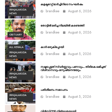
കളക്ടറേറ്റ് മാർച്ചിനിടെ സംഘർഷം
IRINJALAKUDA
brandkee
August 6, 2026
NEWS
തോട്ടിൽ മരിച്ച നിലയിൽ കണ്ടെത്തി
brandkee
August 6, 2026
OBITUARY
ALL KERALA
കാർ ഒഴുകിപ്പോയി
IRINJALAKUDA
brandkee
August 5, 2026
NEWS
നഷ്ടപ്പെട്ടത് സ്വർണ്ണവും പണവും… തിരികെ ലഭിച്ചത്
വിശ്വാസവും മനുഷ്യനന്മയും.
IRINJALAKUDA
brandkee
August 5, 2026
NEWS
പരിശീലനം സമാപനം
IRINJALAKUDA
brandkee
August 5, 2026
NEWS
വിൻസി (73) നിര്യാതയായി