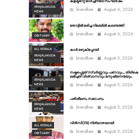
കളക്ടറേറ്റ് മാർച്ചിനിടെ സംഘർഷം
IRINJALAKUDA
brandkee
August 6, 2026
NEWS
തോട്ടിൽ മരിച്ച നിലയിൽ കണ്ടെത്തി
brandkee
August 6, 2026
OBITUARY
ALL KERALA
കാർ ഒഴുകിപ്പോയി
IRINJALAKUDA
brandkee
August 5, 2026
NEWS
നഷ്ടപ്പെട്ടത് സ്വർണ്ണവും പണവും… തിരികെ
ലഭിച്ചത് വിശ്വാസവും മനുഷ്യനന്മയും.
IRINJALAKUDA
brandkee
August 5, 2026
NEWS
പരിശീലനം സമാപനം
IRINJALAKUDA
brandkee
August 5, 2026
NEWS
വിൻസി (73) നിര്യാതയായി
ALL KERALA
brandkee
August 5, 2026
OBITUARY