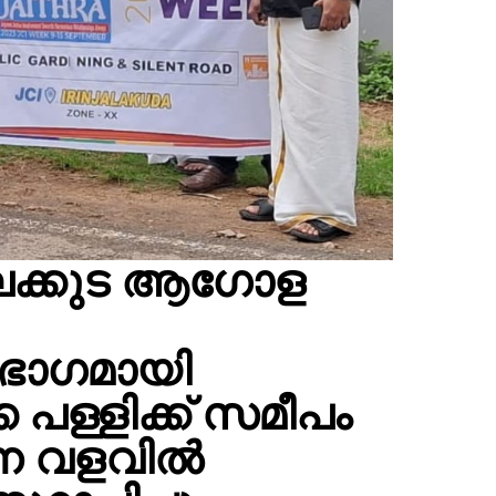
ലക്കുട ആഗോള
ഭാഗമായി
േ പള്ളിക്ക് സമീപം
്ന വളവിൽ