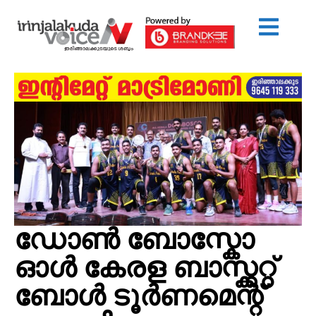
ഡോൺ ബോസ്കോ
ഓൾ കേരള ബാസ്ക്കറ്റ്
ബോൾ ടൂർണമെന്റ്