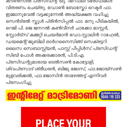
കൗൺസിൽ പ്രസിഡന്റ് യു. ഷറഫലി ട്രോഫികൾ
വിതരണം ചെയ്തു. ഡോൺ ബോസ്കോ റെക്ടർ ഫാ.
ഇമ്മാനുവേൽ വട്ടക്കുന്നേൽ അദ്ധ്യക്ഷത വഹിച്ചു
സെൻട്രൽ സ്കൂൾ പ്രിൻസിപ്പൽ ഫാ. മനു പീടികയിൽ,
റെജി പി. ജെ ജനറൽ കൺവീനർ ചാക്കോ മാസ്റ്റർ,
സ്റ്റോർട്സ് കമ്മറ്റി ചെയർമാൻ ഡോ.സ്റ്റാലിൻ റാഫേൽ,
ഡയമെന്റ് ജൂബിലി ഓർഗനൈസിങ്ങ് സെക്രട്ടറി
ലൈസ സെബാസ്റ്റ്യൻ, പാസ്റ്റ് പീപ്പിൾസ് പ്രസിഡന്റ്
സിബി പോൾ അക്കരക്കാരൻ, പി.ടി.എ.
പ്രസിഡന്റുമാരായ ടെൽസൺ കോട്ടോളി,
ശിവപ്രസാദ് ശ്രീധരൻ, ബിജു ജോസ്, ഫാ.ജോയ്സൺ
മുളവരിക്കൽ, ഫാ.ജോസിൻ താഴേത്തട്ട് എന്നിവർ
പ്രസംഗിച്ചു