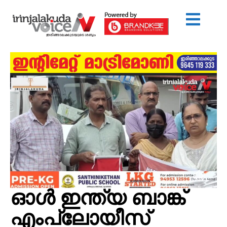
ഓള്‍ ഇന്ത്യ ബാങ്ക്
എംപ്ലോയീസ്