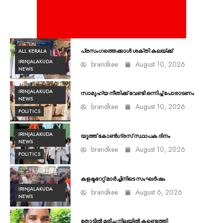
ALL KERALA
പ്രസംഗത്തെക്കാൾ ശക്തി കലയ്ക്ക്
IRINJALAKUDA
brandkee
August 10, 2026
NEWS
IRINJALAKUDA
സാമൂഹ്യ നീതിക്ക് വേണ്ടി ഒന്നിച്ച് പോരാടണം
NEWS
brandkee
August 10, 2026
POLITICS
IRINJALAKUDA
യൂത്ത് കോൺഗ്രസ്‌ സ്ഥാപക ദിനം
NEWS
brandkee
August 10, 2026
POLITICS
കളക്ടറേറ്റ് മാർച്ചിനിടെ സംഘർഷം
IRINJALAKUDA
brandkee
August 6, 2026
NEWS
തോട്ടിൽ മരിച്ച നിലയിൽ കണ്ടെത്തി