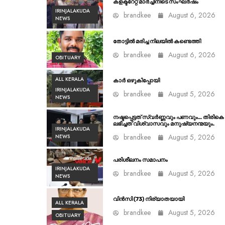
കളക്ടറേറ്റ് മാർച്ചിനിടെ സംഘർഷം
IRINJALAKUDA
brandkee
August 6, 2026
NEWS
തോട്ടിൽ മരിച്ച നിലയിൽ കണ്ടെത്തി
brandkee
August 6, 2026
OBITUARY
ALL KERALA
കാർ ഒഴുകിപ്പോയി
IRINJALAKUDA
brandkee
August 5, 2026
NEWS
നഷ്ടപ്പെട്ടത് സ്വർണ്ണവും പണവും… തിരികെ
ലഭിച്ചത് വിശ്വാസവും മനുഷ്യനന്മയും.
IRINJALAKUDA
brandkee
August 5, 2026
NEWS
പരിശീലനം സമാപനം
IRINJALAKUDA
brandkee
August 5, 2026
NEWS
വിൻസി (73) നിര്യാതയായി
ALL KERALA
brandkee
August 5, 2026
OBITUARY