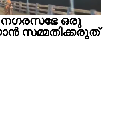
ുട നഗരസഭേ ഒരു
ാൻ സമ്മതിക്കരുത്