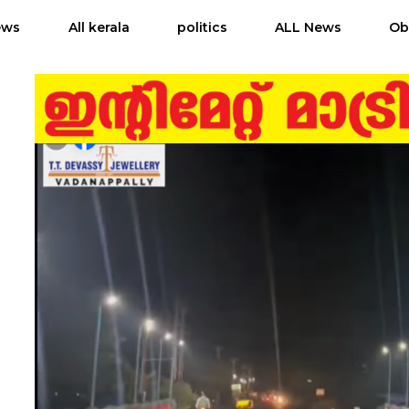
ews
All kerala
politics
ALL News
Ob