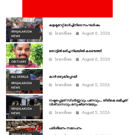
കളക്ടറേറ്റ് മാർച്ചിനിടെ സംഘർഷം
IRINJALAKUDA
brandkee
August 6, 2026
NEWS
തോട്ടിൽ മരിച്ച നിലയിൽ കണ്ടെത്തി
brandkee
August 6, 2026
OBITUARY
ALL KERALA
കാർ ഒഴുകിപ്പോയി
IRINJALAKUDA
brandkee
August 5, 2026
NEWS
നഷ്ടപ്പെട്ടത് സ്വർണ്ണവും പണവും… തിരികെ ലഭിച്ചത്
വിശ്വാസവും മനുഷ്യനന്മയും.
IRINJALAKUDA
brandkee
August 5, 2026
NEWS
പരിശീലനം സമാപനം
IRINJALAKUDA