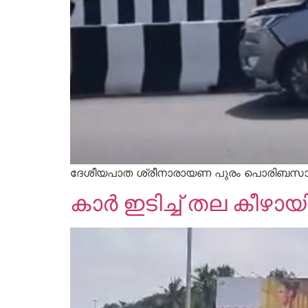
ദേശീയപാത ശ്രീനാരായണ പുരം പൊരിബസാറിൽ ഇന്നോ
കാർ ഇടിച്ച് തല കീഴായ