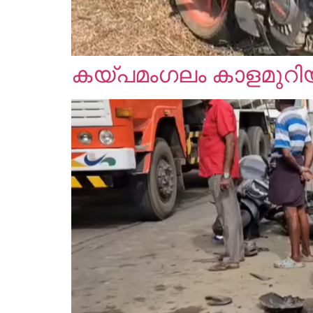
കയ്പമംഗലം കാളമുറ