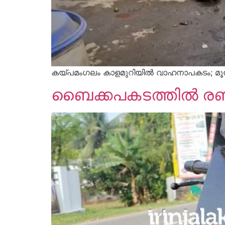
കയ്പമംഗലം കാളമുറിയിൽ വാഹനാപകടം; മൂന്ന് പ
ബൈക്കപകടത്തിൽ രണ്ട് 