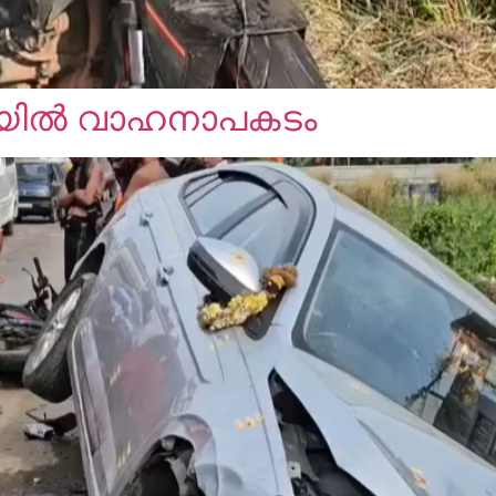
ിയിൽ വാഹനാപകടം