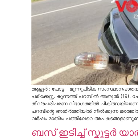
ആളൂർ : പോട്ട – മൂന്നുപീടിക സംസ്ഥാനപാതയ
പരിക്കേറ്റു. കുന്നത്ത് പറമ്പിൽ അതുൽ (19),
തീവ്രപരിചരണ വിഭാഗത്തിൽ ചികിത്സയിലാണ്
പറമ്പിന്റെ അതിർത്തിയിൽ നിൽക്കുന്ന മരത്
വർഷം മാത്രം പത്തിലേറെ അപകടങ്ങളാണുണ്ട
ബസ് ഇടിച്ച് സ്കൂട്ടർ യ