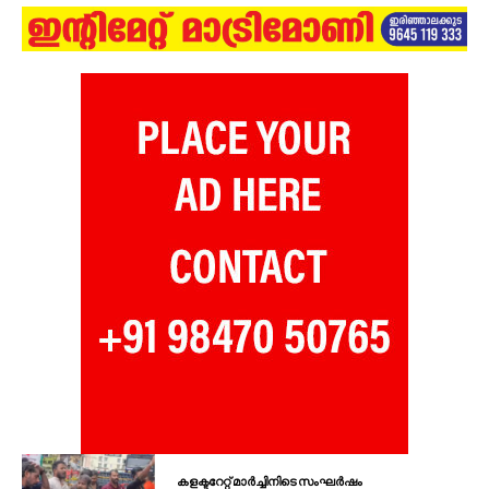
കളക്ടറേറ്റ് മാർച്ചിനിടെ സംഘർഷം