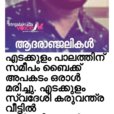
എടക്കുളം പാലത്തിന്
സമീപം ബൈക്ക്
അപകടം ഒരാൾ
മരിച്ചു. എടക്കുളം
സ്വദേശി കരുവന്ത്ര
വീട്ടിൽ