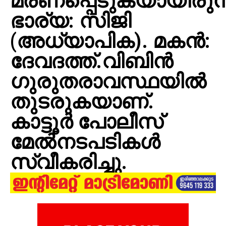
മരണപ്പെടുകയായിരുന്
ഭാര്യ: സിജി
(അധ്യാപിക). മകന്‍:
ദേവദത്ത്.വിബിൻ
ഗുരുതരാവസ്ഥയിൽ
തുടരുകയാണ്.
കാട്ടൂർ പോലീസ്
മേൽനടപടികൾ
സ്വീകരിച്ചു.