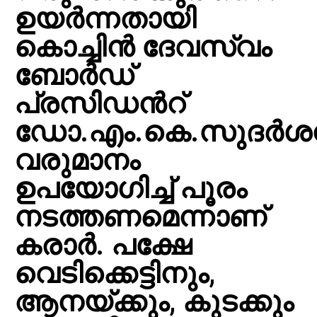
ഉയർന്നതായി
കൊച്ചിൻ ദേവസ്വം
ബോർഡ്
പ്രസിഡൻറ്
ഡോ.എം.കെ.സുദര്‍ശന
വരുമാനം
ഉപയോഗിച്ച് പൂരം
നടത്തണമെന്നാണ്
കരാര്‍. പക്ഷേ
വെടിക്കെട്ടിനും,
ആനയ്ക്കും, കുടക്കും