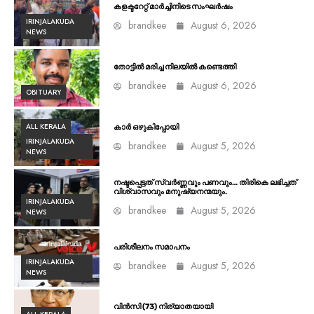
കളക്ടറേറ്റ് മാർച്ചിനിടെ സംഘർഷം
IRINJALAKUDA
brandkee
August 6, 2026
NEWS
തോട്ടിൽ മരിച്ച നിലയിൽ കണ്ടെത്തി
brandkee
August 6, 2026
OBITUARY
ALL KERALA
കാർ ഒഴുകിപ്പോയി
IRINJALAKUDA
brandkee
August 5, 2026
NEWS
നഷ്ടപ്പെട്ടത് സ്വർണ്ണവും പണവും… തിരികെ ലഭിച്ചത്
വിശ്വാസവും മനുഷ്യനന്മയും.
IRINJALAKUDA
brandkee
August 5, 2026
NEWS
പരിശീലനം സമാപനം
IRINJALAKUDA
brandkee
August 5, 2026
NEWS
വിൻസി (73) നിര്യാതയായി