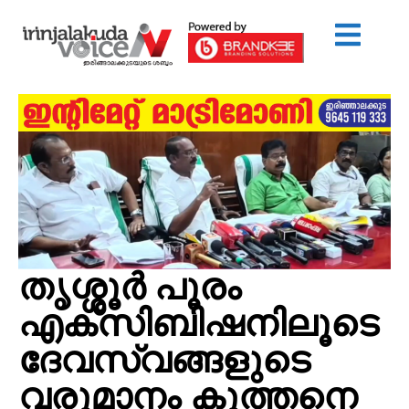
തൃശ്ശൂര്‍ പൂരം
എക്സിബിഷനിലൂടെ
ദേവസ്വങ്ങളുടെ
വരുമാനം കുത്തനെ