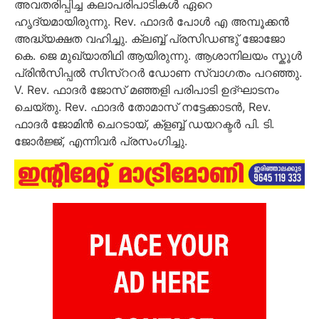
അവതരിപ്പിച്ച കലാപരിപാടികൾ ഏറെ
ഹൃദ്യമായിരുന്നു. Rev. ഫാദർ പോൾ എ അമ്പൂക്കൻ
അദ്ധ്യക്ഷത വഹിച്ചു. ക്ലബ്ബ് പ്രസിഡണ്ടു് ജോജോ
കെ. ജെ മുഖ്യാതിഥി ആയിരുന്നു. ആശാനിലയം സ്കൂൾ
പ്രിൻസിപ്പൽ
സിസ്ററർ ഡോണ സ്വാഗതം പറഞ്ഞു.
V. Rev. ഫാദർ ജോസ് മഞ്ഞളി പരിപാടി ഉദ്ഘാടനം
ചെയ്തു. Rev. ഫാദർ തോമാസ് നട്ടേക്കാടൻ, Rev.
ഫാദർ ജോമിൻ ചെറടായ്, ക്ളബ്ബ് ഡയറക്ടർ പി. ടി.
ജോർജ്ജ്, എന്നിവർ പ്രസംഗിച്ചു.