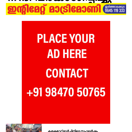
കളക്ടറേറ്റ് മാർച്ചിനിടെ സംഘർഷം