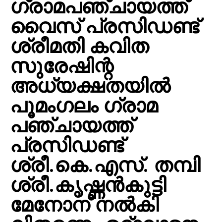
ഗ്രാമപഞ്ചായത്ത്
വൈസ് പ്രസിഡണ്ട്
ശ്രീമതി കവിത
സുരേഷിന്റ
അധ്യക്ഷതയിൽ
പൂമംഗലം ഗ്രാമ
പഞ്ചായത്ത്
പ്രസിഡണ്ട്
ശ്രീ.കെ.എസ്. തമ്പി
ശ്രീ.കൃഷ്ണൻകുട്ടി
മേനോന് നൽകി