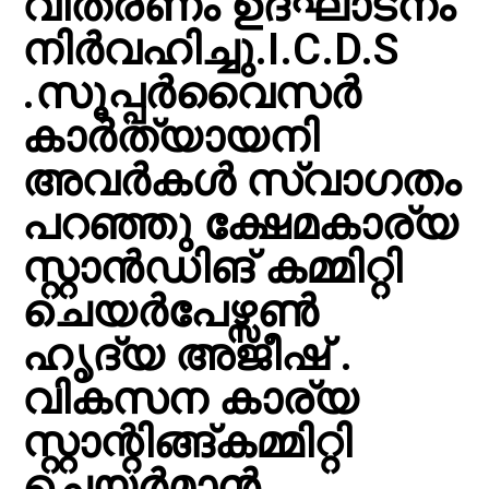
വിതരണം ഉദ്ഘാടനം
നിർവഹിച്ചു.I.C.D.S
.സൂപ്പർവൈസർ
കാർത്യായനി
അവർകൾ സ്വാഗതം
പറഞ്ഞു ക്ഷേമകാര്യ
സ്റ്റാൻഡിങ് കമ്മിറ്റി
ചെയർപേഴ്സൺ
ഹൃദ്യ അജീഷ് .
വികസന കാര്യ
സ്റ്റാന്റിങ്ങ്കമ്മിറ്റി
ചെയർമാൻ