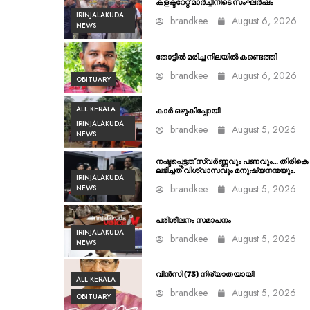
കളക്ടറേറ്റ് മാർച്ചിനിടെ സംഘർഷം
IRINJALAKUDA
brandkee
August 6, 2026
NEWS
തോട്ടിൽ മരിച്ച നിലയിൽ കണ്ടെത്തി
brandkee
August 6, 2026
OBITUARY
ALL KERALA
കാർ ഒഴുകിപ്പോയി
IRINJALAKUDA
brandkee
August 5, 2026
NEWS
നഷ്ടപ്പെട്ടത് സ്വർണ്ണവും പണവും… തിരികെ
ലഭിച്ചത് വിശ്വാസവും മനുഷ്യനന്മയും.
IRINJALAKUDA
brandkee
August 5, 2026
NEWS
പരിശീലനം സമാപനം
IRINJALAKUDA
brandkee
August 5, 2026
NEWS
വിൻസി (73) നിര്യാതയായി
ALL KERALA
brandkee
August 5, 2026
OBITUARY