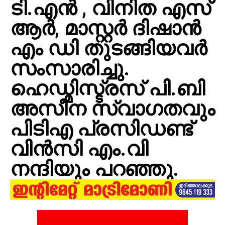
ടി.എൻ , വിനിത എസ്
ആർ, മാസ്റ്റർ ദിഷാൻ
എം ഡി തുടങ്ങിയവർ
സംസാരിച്ചു.
ഹെഡ്മിസ്ട്രസ് പി.ബി
അസീന സ്വാഗതവും
പിടിഎ പ്രസിഡണ്ട്
വിൻസി എം.വി
നന്ദിയും പറഞ്ഞു.