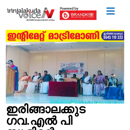
ഇരിങ്ങാലക്കുട
ഗവ.എൽ പി