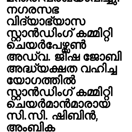
നഗരസഭ
വിദ്യാഭ്യാസ
സ്റ്റാൻഡിംഗ് കമ്മിറ്റി
ചെയർപേഴ്സൺ
അഡ്വ. ജിഷ ജോബി
അദ്ധ്യക്ഷത വഹിച്ച
യോഗത്തിൽ
സ്റ്റാൻഡിംഗ് കമ്മിറ്റി
ചെയർമാൻമാരായ
സി.സി. ഷിബിൻ,
അംബിക