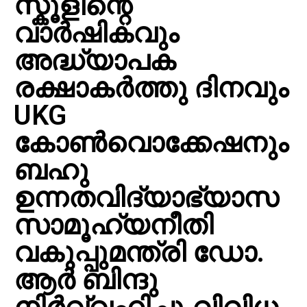
സ്കൂളിന്റെ
വാർഷികവും
അദ്ധ്യാപക
രക്ഷാകർത്തു ദിനവും
UKG
കോൺവൊക്കേഷനും
ബഹു
ഉന്നതവിദ്യാഭ്യാസ
സാമൂഹ്യനീതി
വകുപ്പുമന്ത്രി ഡോ.
ആർ ബിന്ദു