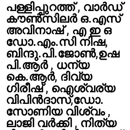
പള്ളിപ്പുറത്ത് , വാർഡ്
കൗൺസിലർ ഒ.എസ്
അവിനാഷ് , എ ഇ ഒ
ഡോ.എം.സി നിഷ,
ബിന്ദു.പി.ജോൺ,ഉഷ
പി.ആർ , ധന്യ
കെ.ആർ, ദിവ്യ
ഗിരീഷ് , ഐശ്വര്യ
വിപിൻദാസ്,ഡോ.
സോണിയ വിശ്വം ,
ലാജി വർക്കി , നിത്യ