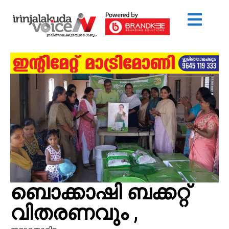
ബൊക്കാഷി ബക്കറ്റ്
വിതരണവും ,