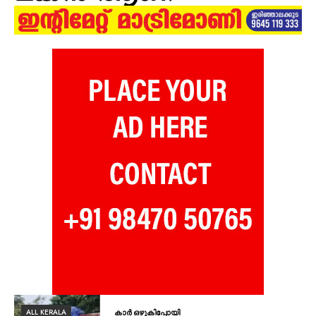
ALL KERALA
കാർ ഒഴുകിപ്പോയി