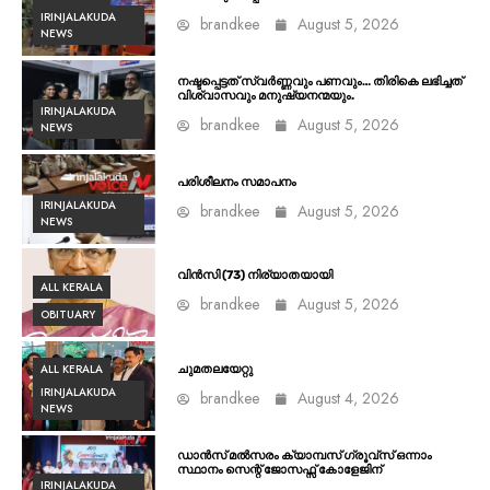
IRINJALAKUDA
brandkee
August 5, 2026
NEWS
നഷ്ടപ്പെട്ടത് സ്വർണ്ണവും പണവും… തിരികെ ലഭിച്ചത്
വിശ്വാസവും മനുഷ്യനന്മയും.
IRINJALAKUDA
brandkee
August 5, 2026
NEWS
പരിശീലനം സമാപനം
IRINJALAKUDA
brandkee
August 5, 2026
NEWS
വിൻസി (73) നിര്യാതയായി
ALL KERALA
brandkee
August 5, 2026
OBITUARY
ALL KERALA
ചുമതലയേറ്റു
IRINJALAKUDA
brandkee
August 4, 2026
NEWS
ഡാൻസ് മൽസരം ക്യാമ്പസ് ഗ്രൂവ്സ് ഒന്നാം
സ്ഥാനം സെന്റ് ജോസഫ്സ് കോളേജിന്
IRINJALAKUDA