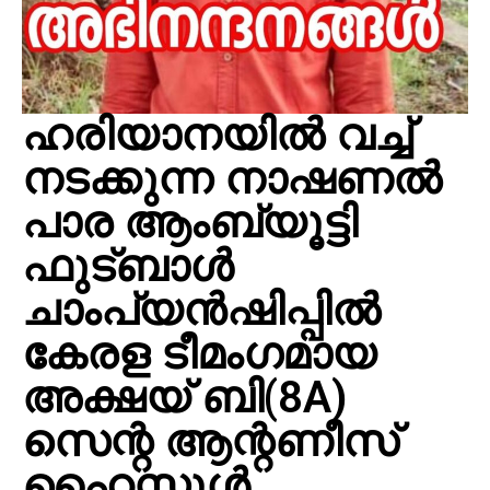
ഹരിയാനയിൽ വച്ച്
നടക്കുന്ന നാഷണൽ
പാര ആംബ്യൂട്ടി
ഫുട്ബാള്‍
ചാംപ്യൻഷിപ്പിൽ
കേരള ടീമംഗമായ
അക്ഷയ് ബി(8A)
സെന്റ ആന്റണീസ്
ഹൈസ്ക്കൂൾ