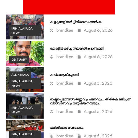
കളക്ടറേറ്റ് മാർച്ചിനിടെ സംഘർഷം
IRINJALAKUDA
brandkee
August 6, 2026
NEWS
തോട്ടിൽ മരിച്ച നിലയിൽ കണ്ടെത്തി
brandkee
August 6, 2026
OBITUARY
ALL KERALA
കാർ ഒഴുകിപ്പോയി
IRINJALAKUDA
brandkee
August 5, 2026
NEWS
നഷ്ടപ്പെട്ടത് സ്വർണ്ണവും പണവും… തിരികെ ലഭിച്ചത്
വിശ്വാസവും മനുഷ്യനന്മയും.
IRINJALAKUDA
brandkee
August 5, 2026
NEWS
പരിശീലനം സമാപനം
IRINJALAKUDA
brandkee
August 5, 2026