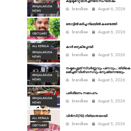
കളക്ടറേറ്റ് മാർച്ചിനിടെ സംഘർഷം
IRINJALAKUDA
brandkee
August 6, 2026
NEWS
തോട്ടിൽ മരിച്ച നിലയിൽ കണ്ടെത്തി
brandkee
August 6, 2026
OBITUARY
ALL KERALA
കാർ ഒഴുകിപ്പോയി
IRINJALAKUDA
brandkee
August 5, 2026
NEWS
നഷ്ടപ്പെട്ടത് സ്വർണ്ണവും പണവും… തിരികെ
ലഭിച്ചത് വിശ്വാസവും മനുഷ്യനന്മയും.
IRINJALAKUDA
brandkee
August 5, 2026
NEWS
പരിശീലനം സമാപനം
IRINJALAKUDA
brandkee
August 5, 2026
NEWS
വിൻസി (73) നിര്യാതയായി
ALL KERALA
brandkee
August 5, 2026
OBITUARY