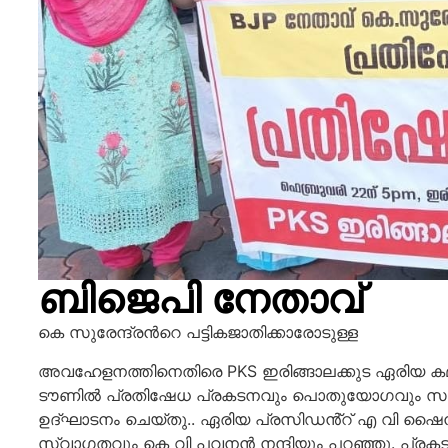
ബിജെപി നേതാവ്
കെ സുരേന്ദ്രന്‍റെ പട്ടികജാതിക്കാരോടുള്ള
അവഹേളനത്തിനെതിരെ PKS ഇരിങ്ങാലക്കുട ഏരിയ കമ്മി
ടൗണിൽ പ്രതിഷേധ പ്രകടനവും പൊതുയോഗവും സംഘടിപ്
ഉദ്ഘാടനം ചെയ്തു.. ഏരിയ പ്രസിഡൻ്റ് എ വി ഷൈൻ 
സ്വാഗതവും കെ വി പവനൻ നന്ദിയും പറഞ്ഞു. പ്രകട