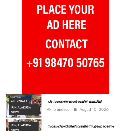
ALL KERALA
പ്രസംഗത്തെക്കാൾ ശക്തി കലയ്ക്ക്
IRINJALAKUDA
brandkee
August 10, 2026
NEWS
IRINJALAKUDA
സാമൂഹ്യ നീതിക്ക് വേണ്ടി ഒന്നിച്ച് പോരാടണം
NEWS