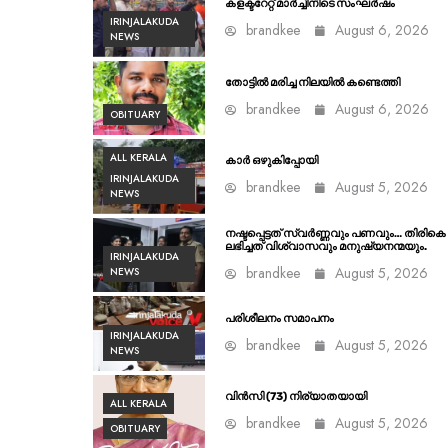
കളക്ടറേറ്റ് മാർച്ചിനിടെ സംഘർഷം
IRINJALAKUDA
brandkee
August 6, 2026
NEWS
തോട്ടിൽ മരിച്ച നിലയിൽ കണ്ടെത്തി
brandkee
August 6, 2026
OBITUARY
ALL KERALA
കാർ ഒഴുകിപ്പോയി
IRINJALAKUDA
brandkee
August 5, 2026
NEWS
നഷ്ടപ്പെട്ടത് സ്വർണ്ണവും പണവും… തിരികെ
ലഭിച്ചത് വിശ്വാസവും മനുഷ്യനന്മയും.
IRINJALAKUDA
brandkee
August 5, 2026
NEWS
പരിശീലനം സമാപനം
IRINJALAKUDA
brandkee
August 5, 2026
NEWS
വിൻസി (73) നിര്യാതയായി
ALL KERALA
brandkee
August 5, 2026
OBITUARY