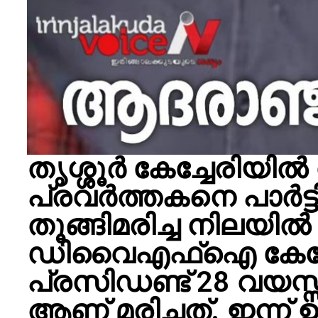
തൃശ്ശൂര്‍ കേച്ചേരി
പ്രവർത്തകനെ പാർട
തൂങ്ങിമരിച്ച നിലയിൽ
ഡിവൈഎഫ്ഐ കേച്ച
പ്രസിഡണ്ട് 28 വയസ്സ
ആണ് മരിച്ചത്. ഇന്ന് ഉച