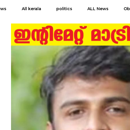
ews
All kerala
politics
ALL News
Ob