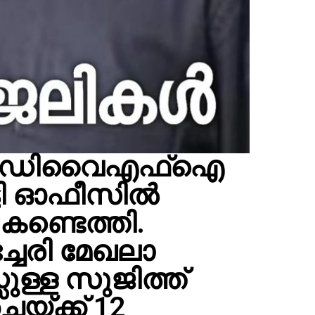
യില്‍ ഡിവൈഎഫ്ഐ
്ടി ഓഫീസിൽ
 കണ്ടെത്തി.
േരി മേഖലാ
ുള്ള സുജിത്ത്
്ചയ്ക്ക് 12