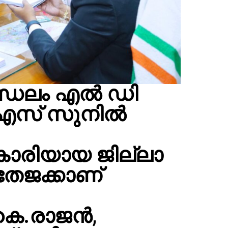
്ഡലം എൽ ഡി
 എസ് സുനിൽ
ികാരിയായ ജില്ലാ
തേജക്കാണ്
െ.രാജന്‍,