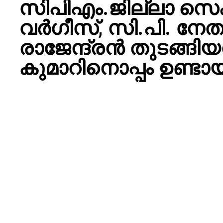
സിപിഎം.ജില്ലാ സെക്
വര്‍ഗീസ്, സി.പി. നേ
രാജേന്ദ്രന്‍ തുടങ്ങി
കുമാറിനൊപ്പം ഉണ്ടായ