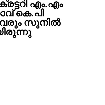
രട്ടറി എം.എം
താവ് കെ.പി
യവരും സുനില്‍
ിരുന്നു