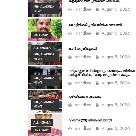
കളക്ടറേറ്റ് മാർച്ചിനിടെ സംഘർഷം
IRINJALAKUDA
brandkee
August 6, 2026
NEWS
തോട്ടിൽ മരിച്ച നിലയിൽ കണ്ടെത്തി
brandkee
August 6, 2026
OBITUARY
ALL KERALA
കാർ ഒഴുകിപ്പോയി
IRINJALAKUDA
brandkee
August 5, 2026
NEWS
നഷ്ടപ്പെട്ടത് സ്വർണ്ണവും പണവും… തിരികെ
ലഭിച്ചത് വിശ്വാസവും മനുഷ്യനന്മയും.
IRINJALAKUDA
brandkee
August 5, 2026
NEWS
പരിശീലനം സമാപനം
IRINJALAKUDA
brandkee
August 5, 2026
NEWS
വിൻസി (73) നിര്യാതയായി
ALL KERALA
brandkee
August 5, 2026
OBITUARY