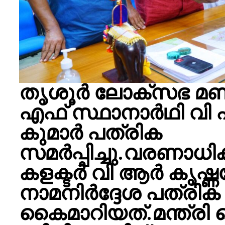
തൃശൂർ ലോക്സഭ മണ
എഫ് സ്ഥാനാർഥി വി
കുമാർ പത്രിക
സമർപ്പിച്ചു.വരണാധ
കളക്ടർ വി ആർ കൃഷ്ണ
നാമനിര്‍ദ്ദേശ പത്രിക
കൈമാറിയത്.മന്ത്രി ക