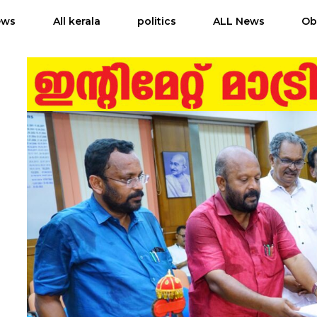
ews
All kerala
politics
ALL News
Ob