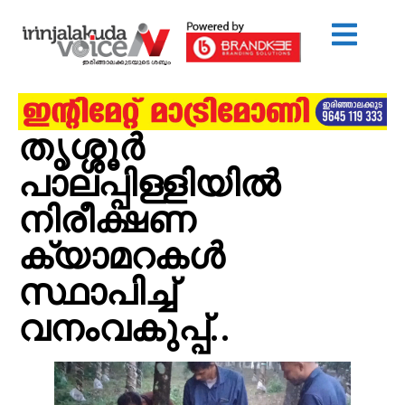
തൃശ്ശൂർ
പാലപ്പിള്ളിയില്‍
നിരീക്ഷണ
ക്യാമറകള്‍
സ്ഥാപിച്ച്
വനംവകുപ്പ്..