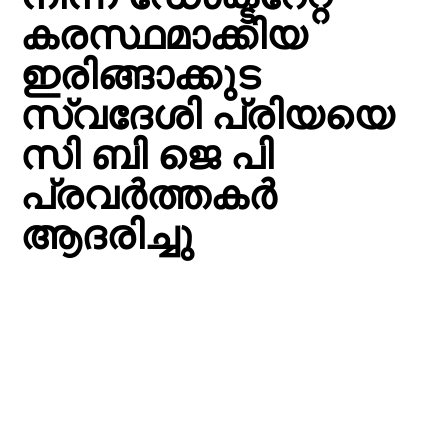
കരസ്ഥമാക്കിയ
ഇരിങ്ങാക്കുട
സ്വദേശി പ്രിയയെ
സി ബി ജെ പി
പ്രവർത്തകർ
ആദരിച്ചു