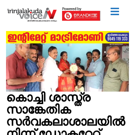
കൊച്ചി ശാസ്ത്ര
സാങ്കേതിക
സർവകലാശാലയിൽ
നിന്ന് ഡോക്ടറേറ്റ്