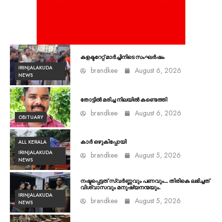
കളക്ടറേറ്റ് മാർച്ചിനിടെ സംഘർഷം
IRINJALAKUDA
brandkee
August 6, 2026
NEWS
തോട്ടിൽ മരിച്ച നിലയിൽ കണ്ടെത്തി
brandkee
August 6, 2026
OBITUARY
ALL KERALA
കാർ ഒഴുകിപ്പോയി
IRINJALAKUDA
brandkee
August 5, 2026
NEWS
നഷ്ടപ്പെട്ടത് സ്വർണ്ണവും പണവും… തിരികെ ലഭിച്ചത്
വിശ്വാസവും മനുഷ്യനന്മയും.
IRINJALAKUDA
brandkee
August 5, 2026
NEWS