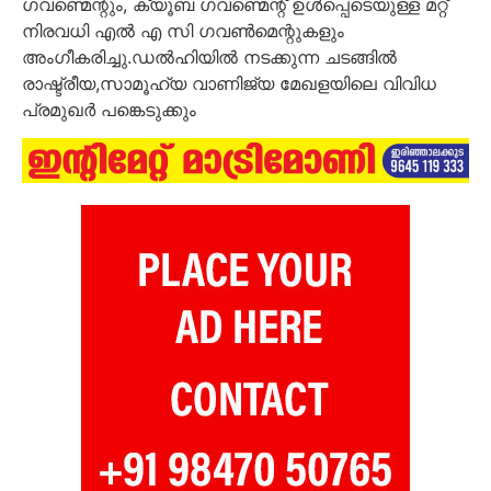
ഗവണ്മെന്റും, ക്യൂബ ഗവണ്മെന്റ് ഉള്‍പ്പെടെയുള്ള മറ്റ്
നിരവധി എല്‍ എ സി ഗവണ്‍മെന്റുകളും
അംഗീകരിച്ചു.ഡല്‍ഹിയില്‍ നടക്കുന്ന ചടങ്ങില്‍
രാഷ്ട്രീയ,സാമൂഹ്യ വാണിജ്യ മേഖളയിലെ വിവിധ
പ്രമുഖര്‍ പങ്കെടുക്കും