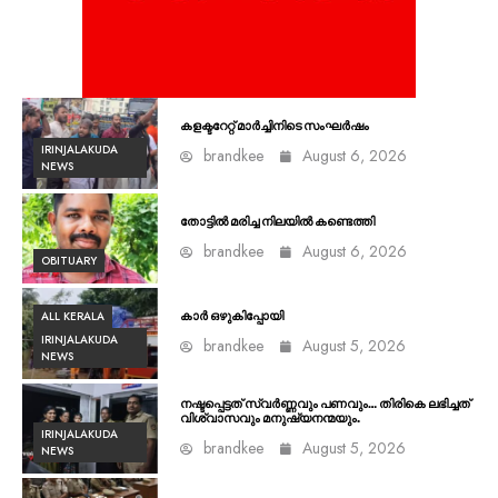
കളക്ടറേറ്റ് മാർച്ചിനിടെ സംഘർഷം
IRINJALAKUDA
brandkee
August 6, 2026
NEWS
തോട്ടിൽ മരിച്ച നിലയിൽ കണ്ടെത്തി
brandkee
August 6, 2026
OBITUARY
ALL KERALA
കാർ ഒഴുകിപ്പോയി
IRINJALAKUDA
brandkee
August 5, 2026
NEWS
നഷ്ടപ്പെട്ടത് സ്വർണ്ണവും പണവും… തിരികെ ലഭിച്ചത്
വിശ്വാസവും മനുഷ്യനന്മയും.
IRINJALAKUDA
brandkee
August 5, 2026
NEWS