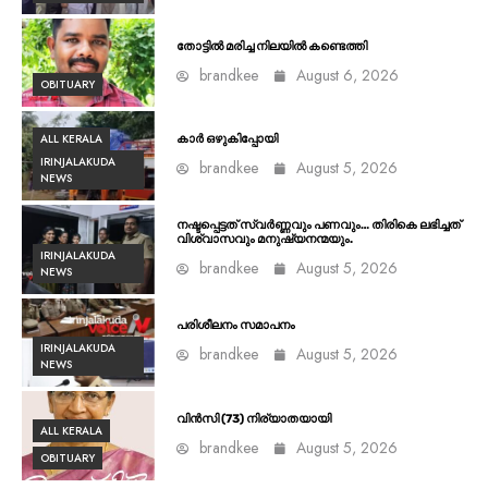
തോട്ടിൽ മരിച്ച നിലയിൽ കണ്ടെത്തി
brandkee
August 6, 2026
OBITUARY
ALL KERALA
കാർ ഒഴുകിപ്പോയി
IRINJALAKUDA
brandkee
August 5, 2026
NEWS
നഷ്ടപ്പെട്ടത് സ്വർണ്ണവും പണവും… തിരികെ ലഭിച്ചത്
വിശ്വാസവും മനുഷ്യനന്മയും.
IRINJALAKUDA
brandkee
August 5, 2026
NEWS
പരിശീലനം സമാപനം
IRINJALAKUDA
brandkee
August 5, 2026
NEWS
വിൻസി (73) നിര്യാതയായി
ALL KERALA
brandkee
August 5, 2026
OBITUARY