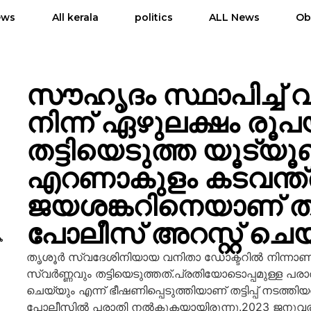
ews
All kerala
politics
ALL News
Ob
സൗഹൃദം സ്ഥാപിച്ച്
നിന്ന് ഏഴുലക്ഷം രൂ
തട്ടിയെടുത്ത യൂട്യൂ
എറണാകുളം കടവന്ത്
ജയശങ്കറിനെയാണ് തൃ
പോലീസ് അറസ്റ്റ് ചെയ
െ
തൃശൂർ സ്വദേശിനിയായ വനിതാ ഡോക്ടറിൽ നിന്നാണ്
സ്വർണ്ണവും തട്ടിയെടുത്തത്.പ്രതിയോടൊപ്പമുള്ള പരാതി
ചെയ്യും എന്ന് ഭീഷണിപ്പെടുത്തിയാണ് തട്ടിപ്പ് നടത
പോലീസിൽ പരാതി നൽകുകയായിരുന്നു.2023 ജനുവര