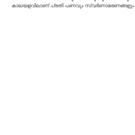
കാലയളവിലാണ് പ്രതി പണവും സ്വർണാഭരണങ്ങളും തട