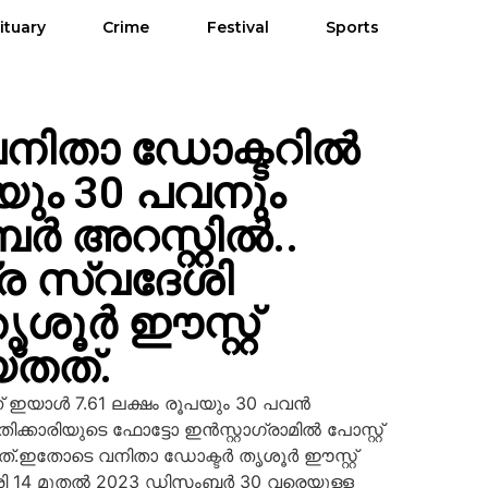
ituary
Crime
Festival
Sports
 വനിതാ ഡോക്ടറിൽ
പയും 30 പവനും
ബർ അറസ്റ്റിൽ..
ര സ്വദേശി
ശൂർ ഈസ്റ്റ്
്തത്.
 ഇയാൾ 7.61 ലക്ഷം രൂപയും 30 പവൻ
ക്കാരിയുടെ ഫോട്ടോ ഇൻസ്റ്റാഗ്രാമിൽ പോസ്റ്റ്
്തിയത്.ഇതോടെ വനിതാ ഡോക്ടർ തൃശൂർ ഈസ്റ്റ്
ി 14 മുതൽ 2023 ഡിസംബർ 30 വരെയുള്ള