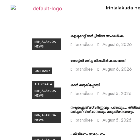
Irinjalakuda n
കളക്ടറേറ്റ് മാർച്ചിനിടെ സംഘർഷം
IRINJALAKUDA
brandkee
August 6, 2026
NEWS
തോട്ടിൽ മരിച്ച നിലയിൽ കണ്ടെത്തി
brandkee
August 6, 2026
OBITUARY
ALL KERALA
കാർ ഒഴുകിപ്പോയി
IRINJALAKUDA
brandkee
August 5, 2026
NEWS
നഷ്ടപ്പെട്ടത് സ്വർണ്ണവും പണവും… തിരിക
ലഭിച്ചത് വിശ്വാസവും മനുഷ്യനന്മയും.
IRINJALAKUDA
brandkee
August 5, 2026
NEWS
പരിശീലനം സമാപനം
IRINJALAKUDA