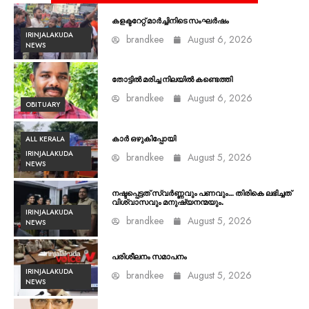
കളക്ടറേറ്റ് മാർച്ചിനിടെ സംഘർഷം
IRINJALAKUDA
brandkee
August 6, 2026
NEWS
തോട്ടിൽ മരിച്ച നിലയിൽ കണ്ടെത്തി
brandkee
August 6, 2026
OBITUARY
ALL KERALA
കാർ ഒഴുകിപ്പോയി
IRINJALAKUDA
brandkee
August 5, 2026
NEWS
നഷ്ടപ്പെട്ടത് സ്വർണ്ണവും പണവും… തിരികെ ലഭിച്ചത്
വിശ്വാസവും മനുഷ്യനന്മയും.
IRINJALAKUDA
brandkee
August 5, 2026
NEWS
പരിശീലനം സമാപനം
IRINJALAKUDA
brandkee
August 5, 2026
NEWS