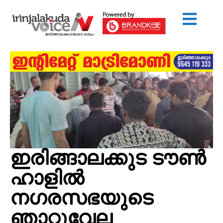
ഇരിങ്ങാലക്കുട ടൗൺ
ഹാളിൽ
നഗരസഭയുടെ
ഞാറ്റുവേല