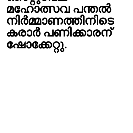
മഹോത്സവ പന്തൽ
നിർമ്മാണത്തിനിടെ
കരാർ പണിക്കാരന്
ഷോക്കേറ്റു.