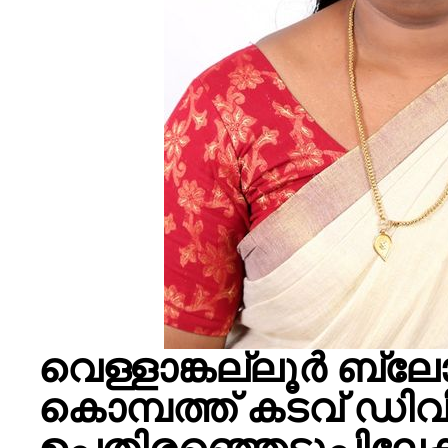
വെള്ളാങ്കല്ലൂർ ബ്ലോ
കൊമ്പത്ത് കടവ് ഡിവ