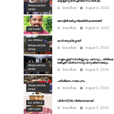
കളക്ടറേറ്റ് മാർച്ചിനിടെ സംഘർഷം
IRINJALAKUDA
brandkee
August 6, 2026
NEWS
തോട്ടിൽ മരിച്ച നിലയിൽ കണ്ടെത്തി
brandkee
August 6, 2026
OBITUARY
ALL KERALA
കാർ ഒഴുകിപ്പോയി
IRINJALAKUDA
brandkee
August 5, 2026
NEWS
നഷ്ടപ്പെട്ടത് സ്വർണ്ണവും പണവും… തിരികെ
ലഭിച്ചത് വിശ്വാസവും മനുഷ്യനന്മയും.
IRINJALAKUDA
brandkee
August 5, 2026
NEWS
പരിശീലനം സമാപനം
IRINJALAKUDA
brandkee
August 5, 2026
NEWS
വിൻസി (73) നിര്യാതയായി
ALL KERALA
brandkee
August 5, 2026
OBITUARY