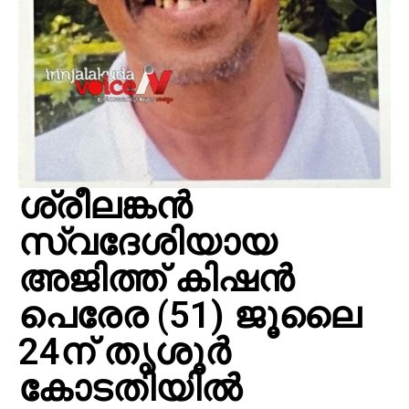
ശ്രീലങ്കൻ
സ്വദേശിയായ
അജിത്ത് കിഷൻ
പെരേര (51) ജൂലൈ
24ന് തൃശൂർ
കോടതിയിൽ