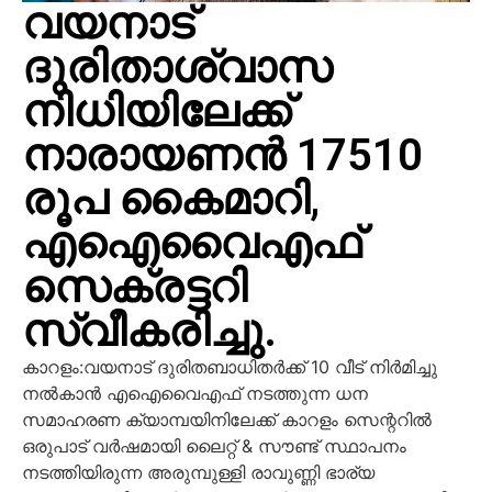
വയനാട്
ദുരിതാശ്വാസ
നിധിയിലേക്ക്
നാരായണൻ 17510
രൂപ കൈമാറി,
എഐവൈഎഫ്
സെക്രട്ടറി
സ്വീകരിച്ചു.
കാറളം:വയനാട് ദുരിതബാധിതർക്ക് 10 വീട് നിർമിച്ചു
നൽകാൻ എഐവൈഎഫ് നടത്തുന്ന ധന
സമാഹരണ ക്യാമ്പയിനിലേക്ക് കാറളം സെന്ററിൽ
ഒരുപാട് വർഷമായി ലൈറ്റ് & സൗണ്ട് സ്ഥാപനം
നടത്തിയിരുന്ന അരുമ്പുള്ളി രാവുണ്ണി ഭാര്യ