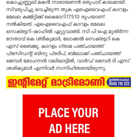
കൊച്ചുണ്ണൂലി മകൻ നാരായണൻ ഒരുപാട് കാലമായി
സ്വരൂപിച്ചു വെച്ചിരുന്ന തുക എഐവൈഎഫ് കാറളം
മേഖല കമ്മിറ്റിക്ക് കൈമാറി.17510 രൂപയാണ്
നൽകിയത്. എഐവൈഎഫ് കാറളം മേഖല
സെക്രട്ടറി ഷാഹിൽ ഏറ്റുവാങ്ങി. സി പി ഐ മുതിർന്ന
നേതാവ് കെ ശ്രീകുമാർ, ലോക്കൽ സെക്രട്ടറി കെ
എസ് ബൈജു, കാറളം ഗ്രാമ പഞ്ചായത്ത്‌
പ്രസിഡന്റ്‌ ബിന്ദു പ്രദീപ്‌, ബ്ലോക്ക്‌ പഞ്ചായത്ത്‌
മെമ്പർ മോഹനൻ വലിയാട്ടിൽ, വാർഡ് മെമ്പർ ടി എസ്
ശശികുമാർ എന്നിവർ സന്നിഹിതരായിരുന്നു.