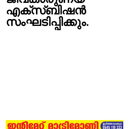
എക്സ്ബിഷൻ
സംഘടിപ്പിക്കും.