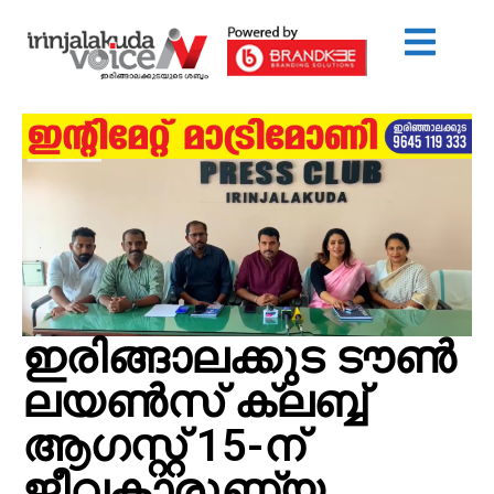
ഇരിങ്ങാലക്കുട ടൗൺ
ലയൺസ് ക്ലബ്ബ്
ആഗസ്റ്റ് 15-ന്
ജീവകാരുണ്യ