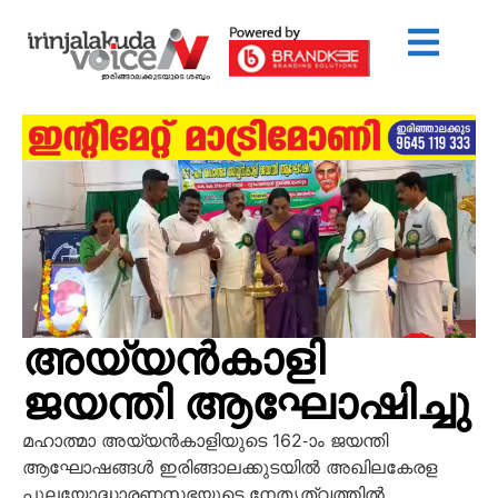
അയ്യന്‍കാളി
ജയന്തി ആഘോഷിച്ചു
മഹാത്മാ അയ്യന്‍കാളിയുടെ 162-ാം ജയന്തി
ആഘോഷങ്ങള്‍ ഇരിങ്ങാലക്കുടയില്‍ അഖിലകേരള
പുലയോദ്ധാരണസഭയുടെ നേതൃത്വത്തില്‍