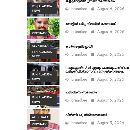
കളക്ടറേറ്റ് മാർച്ചിനിടെ സംഘർഷം
IRINJALAKUDA
brandkee
August 6, 2026
NEWS
തോട്ടിൽ മരിച്ച നിലയിൽ കണ്ടെത്തി
brandkee
August 6, 2026
OBITUARY
ALL KERALA
കാർ ഒഴുകിപ്പോയി
IRINJALAKUDA
brandkee
August 5, 2026
NEWS
നഷ്ടപ്പെട്ടത് സ്വർണ്ണവും പണവും… തിരികെ
ലഭിച്ചത് വിശ്വാസവും മനുഷ്യനന്മയും.
IRINJALAKUDA
brandkee
August 5, 2026
NEWS
പരിശീലനം സമാപനം
IRINJALAKUDA
brandkee
August 5, 2026
NEWS
വിൻസി (73) നിര്യാതയായി
ALL KERALA
brandkee
August 5, 2026
OBITUARY