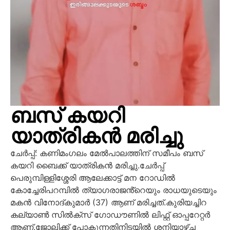
ബസ് കയറി
യാത്രികൻ മരിച്ചു
ചേർപ്പ്: കണിമംഗലം മേൽപാലത്തിന് സമീപം ബസ്
കയറി ബൈക്ക് യാത്രികൻ മരിച്ചു.ചേർപ്പ്
പെരുമ്പിള്ളിശ്ശേരി ആലേക്കാട്ട് മന റോഡിൽ
കോച്ചേരിപറമ്പിൽ ത്യാഗരാജൻ്റെയും രാധയുടെയും
മകൻ വിനോദ്കുമാർ (37) ആണ് മരിച്ചത്.കുരിയച്ചിറ
കല്യാൺ സിൽക്സ് ഗോഡൗണിൽ ലിഫ്റ്റ് ഓപ്പറേറ്റർ
ആണ്.ജോലിക്ക് പോകുന്നതിനിടയിൽ ശനിയാഴ്ച