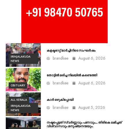
കളക്ടറേറ്റ് മാർച്ചിനിടെ സംഘർഷം
IRINJALAKUDA
brandkee
August 6, 2026
NEWS
തോട്ടിൽ മരിച്ച നിലയിൽ കണ്ടെത്തി
brandkee
August 6, 2026
OBITUARY
ALL KERALA
കാർ ഒഴുകിപ്പോയി
IRINJALAKUDA
brandkee
August 5, 2026
NEWS
നഷ്ടപ്പെട്ടത് സ്വർണ്ണവും പണവും… തിരികെ ലഭിച്ചത്
വിശ്വാസവും മനുഷ്യനന്മയും.