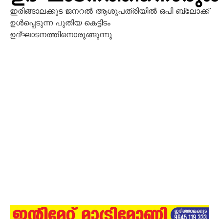
ഇരിങ്ങാലക്കുട ജനറൽ ആശുപത്രിയിൽ ഒപി ബ്ലോക്ക്
ഉൾപ്പെടുന്ന പുതിയ കെട്ടിടം
ഉദ്ഘാടനത്തിനൊരുങ്ങുന്നു