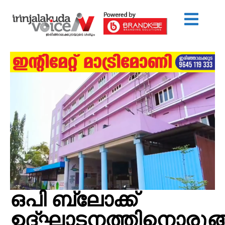
ഒപി ബ്ലോക്ക്
ഉദ്ഘാടനത്തിനൊരുങ്ങ