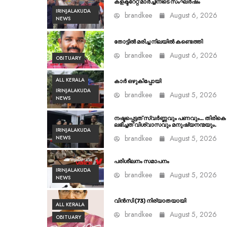
കളക്ടറേറ്റ് മാർച്ചിനിടെ സംഘർഷം
IRINJALAKUDA
brandkee
August 6, 2026
NEWS
തോട്ടിൽ മരിച്ച നിലയിൽ കണ്ടെത്തി
brandkee
August 6, 2026
OBITUARY
ALL KERALA
കാർ ഒഴുകിപ്പോയി
IRINJALAKUDA
brandkee
August 5, 2026
NEWS
നഷ്ടപ്പെട്ടത് സ്വർണ്ണവും പണവും… തിരികെ
ലഭിച്ചത് വിശ്വാസവും മനുഷ്യനന്മയും.
IRINJALAKUDA
brandkee
August 5, 2026
NEWS
പരിശീലനം സമാപനം
IRINJALAKUDA
brandkee
August 5, 2026
NEWS
വിൻസി (73) നിര്യാതയായി
ALL KERALA
brandkee
August 5, 2026
OBITUARY