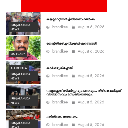
കളക്ടറേറ്റ് മാർച്ചിനിടെ സംഘർഷം
IRINJALAKUDA
brandkee
August 6, 2026
NEWS
തോട്ടിൽ മരിച്ച നിലയിൽ കണ്ടെത്തി
brandkee
August 6, 2026
OBITUARY
ALL KERALA
കാർ ഒഴുകിപ്പോയി
IRINJALAKUDA
brandkee
August 5, 2026
NEWS
നഷ്ടപ്പെട്ടത് സ്വർണ്ണവും പണവും… തിരികെ ലഭിച്ചത്
വിശ്വാസവും മനുഷ്യനന്മയും.
IRINJALAKUDA
brandkee
August 5, 2026
NEWS
പരിശീലനം സമാപനം
IRINJALAKUDA
brandkee
August 5, 2026
NEWS