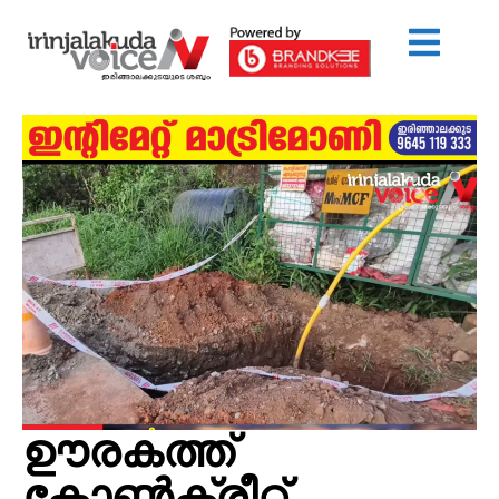
ഊരകത്ത്
കോൺക്രീറ്റ്